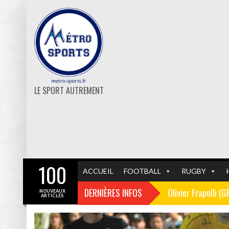
LE SPORT AUTREMENT
100
ACCUEIL
FOOTBALL
RUGBY
DERNIÈRES INFOS
Olivier Frapolli (
NOUVEAUX
ARTICLES
Christophe Pélissi
GF38
FOOTBALL