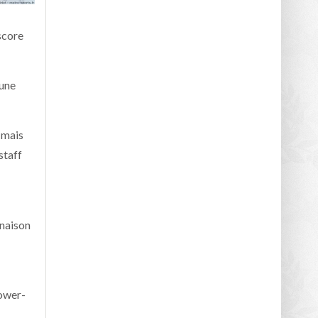
score
 une
 mais
staff
naison
power-