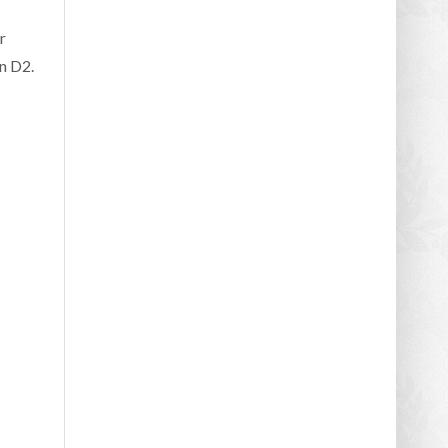
r
en D2.