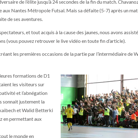
versaire de l’élite jusqu’à 24 secondes de la fin du match. Chavano
face aux Nantes Métropole Futsal. Mais sa défaite (5-7) après un ma
uite de ses aventures.
tateurs, et tout acquis à la cause des jaunes, nous avons assisté
s (vous pouvez retrouver le live vidéo en toute fin d’article).
 créant les premières occasions de la partie par l’intermédiaire de W
lleures formations de D1
ient les visiteurs sur
bativité et l’abnégation
s sonnait justement la
kaibech et Walid Betterki
oz en permettant aux
tout le monde en