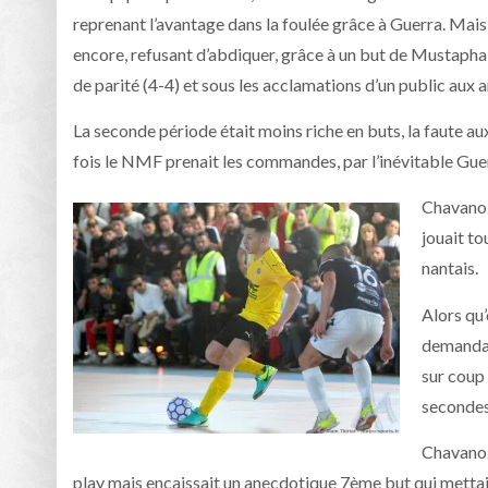
reprenant l’avantage dans la foulée grâce à Guerra. Mai
encore, refusant d’abdiquer, grâce à un but de Mustapha
de parité (4-4) et sous les acclamations d’un public aux 
La seconde période était moins riche en buts, la faute a
fois le NMF prenait les commandes, par l’inévitable Guer
Chavanoz
jouait to
nantais.
Alors qu’
demandan
sur coup
secondes
Chavanoz 
play mais encaissait un anecdotique 7ème but qui mettait 