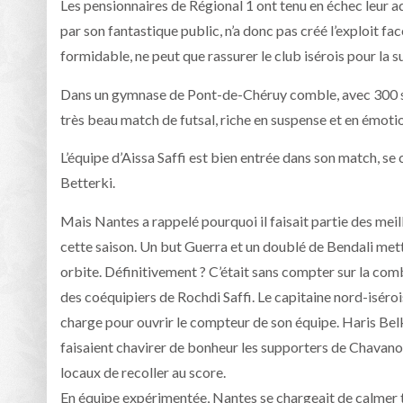
Les pensionnaires de Régional 1 ont tenu en échec leur ad
par son fantastique public, n’a donc pas créé l’exploit 
formidable, ne peut que rassurer le club isérois pour la s
Dans un gymnase de Pont-de-Chéruy comble, avec 300 spec
très beau match de futsal, riche en suspense et en émotion
L’équipe d’Aissa Saffi est bien entrée dans son match, se
Betterki.
Mais Nantes a rappelé pourquoi il faisait partie des mei
cette saison. Un but Guerra et un doublé de Bendali metta
orbite. Définitivement ? C’était sans compter sur la com
des coéquipiers de Rochdi Saffi. Le capitaine nord-iséroi
charge pour ouvrir le compteur de son équipe. Haris Bel
faisaient chavirer de bonheur les supporters de Chavan
locaux de recoller au score.
En équipe expérimentée, Nantes se chargeait de calmer 