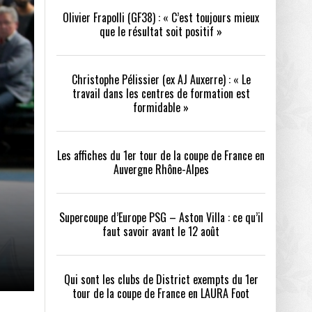
Olivier Frapolli (GF38) : « C’est toujours mieux
que le résultat soit positif »
/2026
oot
- 24/07/2026
Christophe Pélissier (ex AJ Auxerre) : « Le
OPE PSG – ASTON VILLA :
QUI SONT LES CLUBS DE DISTRICT EXEMPTS
CHOISIR 
travail dans les centres de formation est
OIR AVANT LE 12 AOÛT
DU 1ER TOUR DE LA COUPE DE FRANCE EN
COMBAT :
tout
formidable »
- 21/07/2026
LAURA FOOT
CONFORT 
26
Les affiches du 1er tour de la coupe de France en
Auvergne Rhône-Alpes
Supercoupe d’Europe PSG – Aston Villa : ce qu’il
faut savoir avant le 12 août
up a tenu toutes ses promesses
- 04/07/2026
Qui sont les clubs de District exempts du 1er
tour de la coupe de France en LAURA Foot