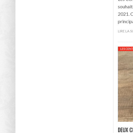
souhait
2021. C
princip
LIRE LA 
LES CEN
DEUX C