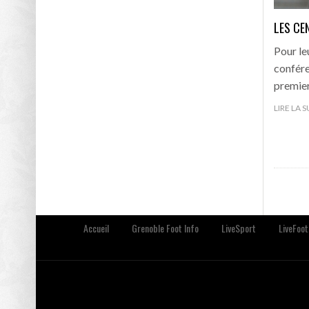
LES CE
Pour le
confére
premier
LIRE LA 
Accueil
Grenoble Foot Info
LiveSport
LiveFoot