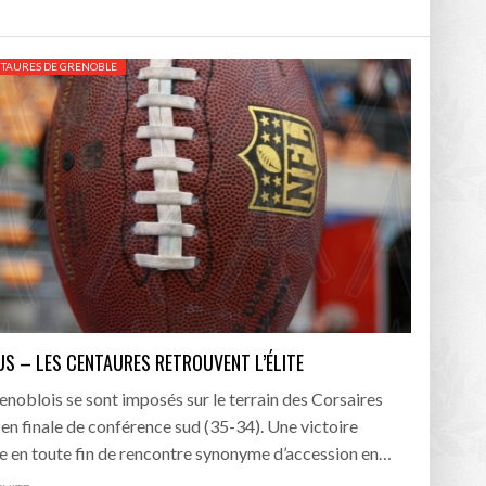
/2026
NTAURES DE GRENOBLE
oot
- 24/07/2026
OPE PSG – ASTON VILLA :
QUI SONT LES CLUBS DE DISTRICT EXEMPTS
CHOISIR 
OIR AVANT LE 12 AOÛT
DU 1ER TOUR DE LA COUPE DE FRANCE EN
COMBAT :
tout
- 21/07/2026
LAURA FOOT
CONFORT 
26
up a tenu toutes ses promesses
US – LES CENTAURES RETROUVENT L’ÉLITE
- 04/07/2026
enoblois se sont imposés sur le terrain des Corsaires
 en finale de conférence sud (35-34). Une victoire
e en toute fin de rencontre synonyme d’accession en…