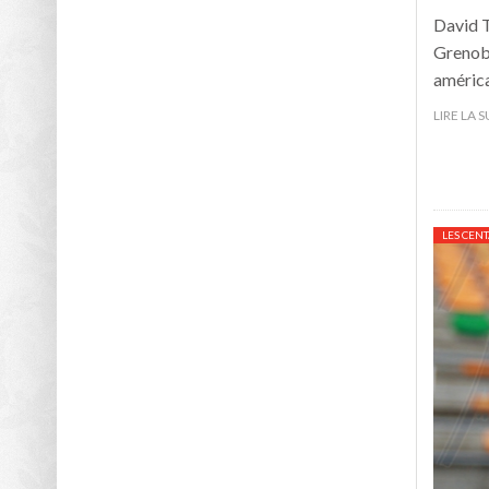
David T
Grenobl
américa
LIRE LA 
LES CEN