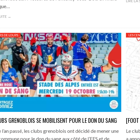
LIRE LA
que…
SUITE →
S DE LOUPS
LES CE
UBS GRENOBLOIS SE MOBILISENT POUR LE DON DU SANG
[FOOT
’an passé, les clubs grenoblois ont décidé de mener une
Le clu
commune pour le don du sang aux côté de l’EFS et de
a anno