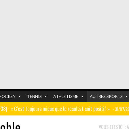
HOCKEY
TENNIS
ATHLETISME
AUTRES SPORTS
GF38) : « C’est toujours mieux que le résultat soit positif »
- 31/07/2
oble
er (ex AJ Auxerre) : « Le travail dans les centres de formation est
FOOTBALL
FOOTBALL
VOUS ETES ICI :
A