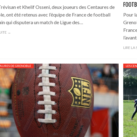
FOOTB
révisan et Khelif Osseni, deux joueurs des Centaures de
e, ont été retenus avec l’équipe de France de football
Pour l
in qui disputera un match de Ligue des…
Grenob
France
SUITE →
l’avan
LIRE LA
TAURES DE GRENOBLE
LES CE