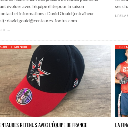
ant évoluer avec l’équipe élite pour la saison
ses ch
ontact et informations : David Gould (entraîneur
LIRE LA
al) : david.gould@centaures-footus.com
SUITE →
TAURES DE GRENOBLE
LES CE
ENTAURES RETENUS AVEC L’ÉQUIPE DE FRANCE
LA FI