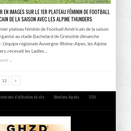
R EN IMAGES SUR LE 1ER PLATEAU FÉMININ DE FOOTBALL
CAIN DE LA SAISON AVEC LES ALPINE THUNDERS
mier plateau féminin de Football Américain de la saison
organisé au stade Bachelard de Grenoble dimanche
r. L’équipe régionale Auvergne-Rhône-Alpes, les Alpine
rs, recevait les Ladies…
 SUITE →
12
énérales d’utilisation du site
Mentions légales
CGU