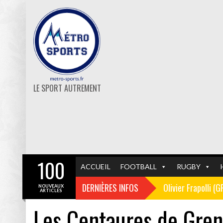
LE SPORT AUTREMENT
100
ACCUEIL
FOOTBALL
RUGBY
DERNIÈRES INFOS
Olivier Frapolli (
NOUVEAUX
ARTICLES
Les Centaures de Gren
Christophe Pélissi
GF38
FOOTBALL