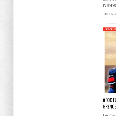
l’UDDS
LIRE LA 
LES CEN
#FOOTU
GRENO
Les Cen