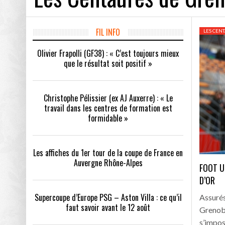
Les affiches du 1
Supercoupe d’Europ
FIL INFO
LES CEN
Olivier Frapolli (GF38) : « C’est toujours mieux
Qui sont les club
que le résultat soit positif »
TEYNARD
OLIVIER FRAPOLLI (GF38) : « C’EST TOUJOURS
CHRISTOPHE PÉLISSIER (EX 
MIEUX QUE LE RÉSULTAT SOIT POSITIF »
TRAVAIL DANS LES CENTRE
Choisir son équip
EST FORMIDABLE »
Christophe Pélissier (ex AJ Auxerre) : « Le
Les calendriers 2
travail dans les centres de formation est
formidable »
Info MS. Mercato 
L’ancien Grenoblo
Les affiches du 1er tour de la coupe de France en
Auvergne Rhône-Alpes
Record d’affluenc
FOOT U
D’OR
Supercoupe d’Europe PSG – Aston Villa : ce qu’il
Assurés
faut savoir avant le 12 août
Grenobl
s’impos