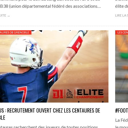
B38 (union départemental fédéré des associations…
élite 
SUITE →
LIRE LA
TAURES DE GRENOBLE
LES CE
S : RECRUTEMENT OUVERT CHEZ LES CENTAURES DE
#FOOT
BLE
La Féd
taures recherchent des joueurs de toutes positions
le mou