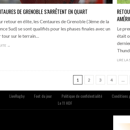
NTAURES DE GRENOBLE S’ARRÊTENT EN QUART
RETOU
AMÉRI
ur retour en élite, les Centaures de Grenoble (3ème de la
nce Sud) se sont qualifiés pour les phases finales avec un
Le pre
 tour sur le terrain…
était 
dernie
SUITE →
Thunde
LIRE LA
1
2
3
4
…
LiveRugby
Foot du jour
Politique de confidentialité
Conditions g
Le 11 HDF