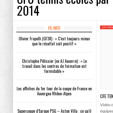
2014
Les affiches du 1
Supercoupe d’Europ
Qui sont les club
FIL INFO
CFU TEN
TEYNARD
OLIVIER FRAPOLLI (GF38) : « C’EST TOUJOURS
CHRISTOPHE PÉLISSIER (EX 
MIEUX QUE LE RÉSULTAT SOIT POSITIF »
TRAVAIL DANS LES CENTRE
Olivier Frapolli (GF38) : « C’est toujours mieux
Choisir son équip
EST FORMIDABLE »
que le résultat soit positif »
Les calendriers 2
Christophe Pélissier (ex AJ Auxerre) : « Le
Info MS. Mercato 
travail dans les centres de formation est
formidable »
L’ancien Grenoblo
Record d’affluenc
Les affiches du 1er tour de la coupe de France en
Auvergne Rhône-Alpes
CFE TE
Vidéo 
Supercoupe d’Europe PSG – Aston Villa : ce qu’il
équipes 