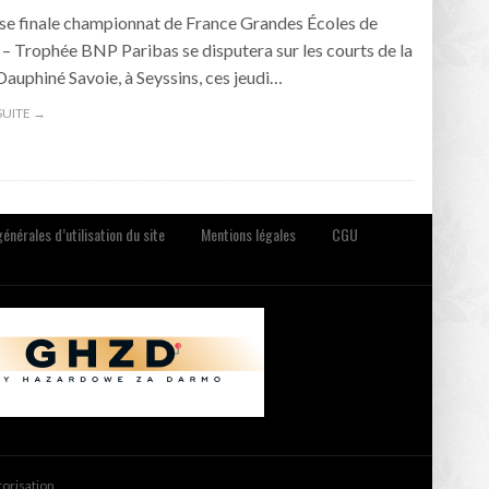
se finale championnat de France Grandes Écoles de
 – Trophée BNP Paribas se disputera sur les courts de la
Dauphiné Savoie, à Seyssins, ces jeudi…
 SUITE →
énérales d’utilisation du site
Mentions légales
CGU
torisation