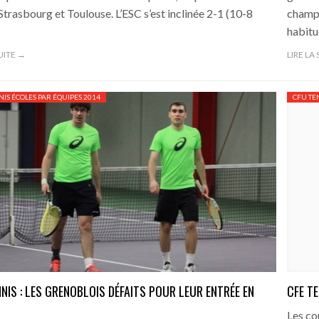
Strasbourg et Toulouse. L’ESC s’est inclinée 2-1 (10-8
champi
habit
SUITE →
LIRE LA
NIS ÉCOLES PAR ÉQUIPES 2014
CFU TE
NNIS : LES GRENOBLOIS DÉFAITS POUR LEUR ENTRÉE EN
CFE T
Les co