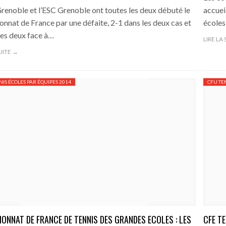
renoble et l’ESC Grenoble ont toutes les deux débuté le
accuei
nnat de France par une défaite, 2-1 dans les deux cas et
écoles
les deux face à…
LIRE LA
SUITE →
NIS ÉCOLES PAR ÉQUIPES 2014
CFU TE
ONNAT DE FRANCE DE TENNIS DES GRANDES ECOLES : LES
CFE T