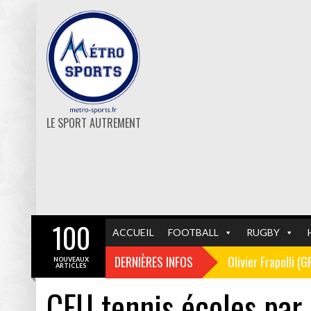
LE SPORT AUTREMENT
100
ACCUEIL
FOOTBALL
RUGBY
DERNIÈRES INFOS
Olivier Frapolli (
NOUVEAUX
ARTICLES
CFU tennis écoles par
Christophe Pélissi
GF38
FOOTBALL