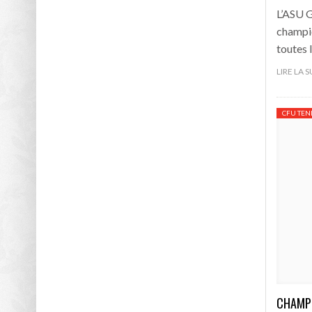
L’ASU G
champio
toutes 
LIRE LA 
CFU TEN
CHAMPI