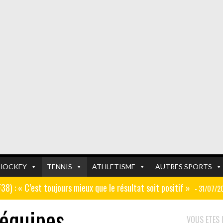
HOCKEY
TENNIS
ATHLETISME
AUTRES SPORTS
GF38) : « C’est toujours mieux que le résultat soit positif »
- 31/07/2
 équipes
er (ex AJ Auxerre) : « Le travail dans les centres de formation est
FOOTBALL
FOOTBALL
VOUS ETES I