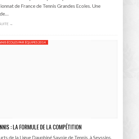
onnat de France de Tennis Grandes Ecoles. Une
ude…
 SUITE →
NNIS ÉCOLES PAR ÉQUIPES 2014
ENNIS : LA FORMULE DE LA COMPÉTITION
urts de la Ligue Dauphiné Savoie de Tennis, à Seyssins,