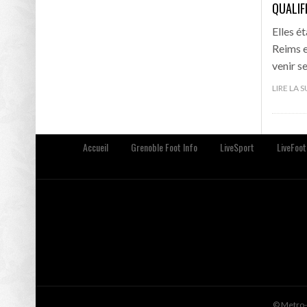
QUALIF
Elles é
Reims e
venir s
LIRE LA 
Accueil
Grenoble Foot Info
LiveSport
LiveFoot
© Metro-S