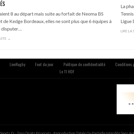
IÉS
La pha
taient 8 au départ mais suite au forfait de Neoma BS
Tennis
t de Kedge Bordeaux, elles ne sont plus que 6 équipes à
Ligue 
e disputer…
LIRE LA
SUITE →
LiveRugby
Foot du jour
Politique de confidentialité
Conditions g
Le 11 HDF
ports.fr - Tous Droits Réservés - Reproduction Totale Ou Partielle Interdite Sans Au