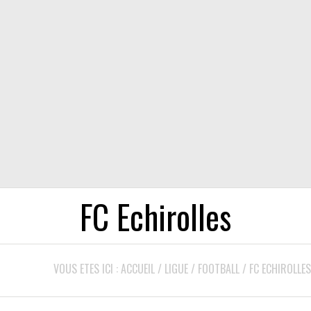
FC Echirolles
VOUS ETES ICI :
ACCUEIL
/
LIGUE
/
FOOTBALL
/
FC ECHIROLLES