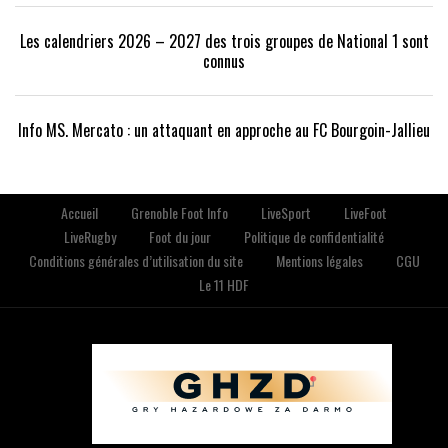
Les calendriers 2026 – 2027 des trois groupes de National 1 sont
connus
Info MS. Mercato : un attaquant en approche au FC Bourgoin-Jallieu
Accueil
Grenoble Foot Info
LiveSport
LiveFoot
LiveRugby
Foot du jour
Politique de confidentialité
Conditions générales d’utilisation du site
Mentions légales
CGU
Le 11 HDF