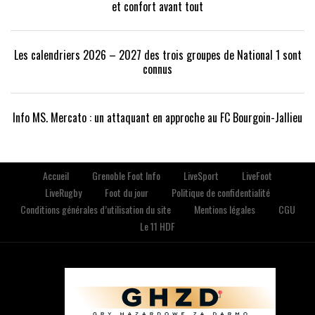
et confort avant tout
Les calendriers 2026 – 2027 des trois groupes de National 1 sont
connus
Info MS. Mercato : un attaquant en approche au FC Bourgoin-Jallieu
Accueil
Grenoble Foot Info
LiveSport
LiveFoot
LiveRugby
Foot du jour
Politique de confidentialité
Conditions générales d’utilisation du site
Mentions légales
CGU
Le 11 HDF