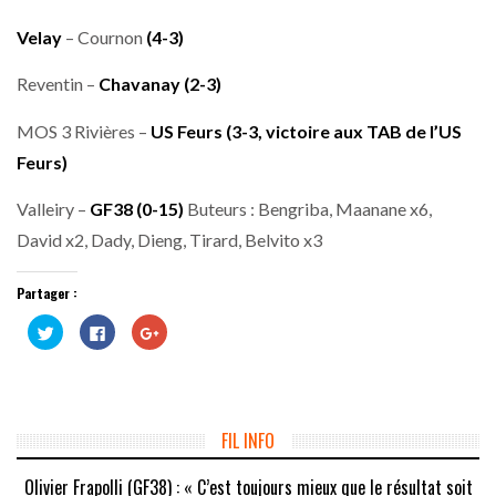
Velay
– Cournon
(4-3)
Reventin –
Chavanay (2-3)
MOS 3 Rivières –
US Feurs (3-3, victoire aux TAB de l’US
Feurs)
Valleiry –
GF38 (0-15)
Buteurs : Bengriba, Maanane x6,
David x2, Dady, Dieng, Tirard, Belvito x3
Partager :
Cliquez
Cliquez
Cliquez
pour
pour
pour
partager
partager
partager
sur
sur
sur
Twitter(ouvre
Facebook(ouvre
Google+
dans
dans
(ouvre
une
une
dans
nouvelle
nouvelle
une
fenêtre)
fenêtre)
nouvelle
FIL INFO
fenêtre)
Olivier Frapolli (GF38) : « C’est toujours mieux que le résultat soit