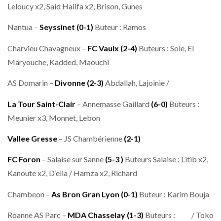
Leloucy x2, Said Halifa x2, Brison, Gunes
Nantua –
Seyssinet (0-1)
Buteur : Ramos
Charvieu Chavagneux –
FC Vaulx (2-4)
Buteurs : Sole, El
Maryouche, Kadded, Maouchi
AS Domarin –
Divonne (2-3)
Abdallah, Lajoinie /
La Tour Saint-Clair
– Annemasse Gaillard
(6-0)
Buteurs :
Meunier x3, Monnet, Lebon
Vallee Gresse
– JS Chambérienne
(2-1)
FC Foron
– Salaise sur Sanne
(5-3 )
Buteurs Salaise : Litib x2,
Kanoute x2, D’elia / Hamza x2, Richard
Chambeon –
As Bron Gran Lyon (0-1)
Buteur : Karim Bouja
Roanne AS Parc –
MDA Chasselay
(1-3)
Buteurs : / Toko