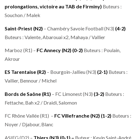
prolongations, victoire au TAB de Firminy)
Buteurs :
Souchon / Malek
Saint-Priest (N2)
– Chambéry Savoie Football (N3)
(4-2)
Buteurs : Valente, Abarouai x2, Mahaya / Vallier
Marboz (R1) –
FC Annecy (N2) (0-2)
Buteurs : Poulain,
Akrour
ES Tarentaise (R2)
– Bourgoin-Jallieu (N3)
(2-1)
Buteurs :
Vallier, Bennour / Michel
Bords de Saône (R1)
– FC Limonest (N3)
(3-2)
Buteurs :
Fettache, Bah x2 / Draidi, Salomon
FC Rhône Vallée (R1) –
FC Villefranche (N2)
(1-2)
Buteurs :
Noyer / Djabour, Blanc
ASIEG (D2) –
Thiers (N3)
(0-1) –
Buteur : Kevin Saint-André