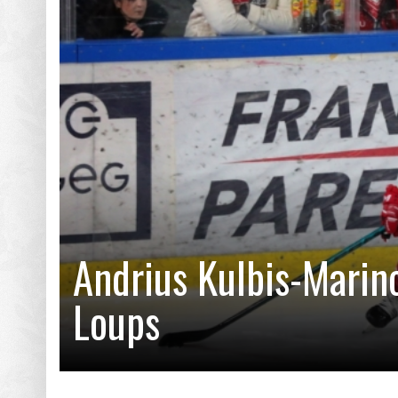
Les affiches du 1
Supercoupe d’Europ
Qui sont les club
TEYNARD
OLIVIER FRAPOLLI (GF38) : « C’EST TOUJOURS
CHRISTOPHE PÉLISSIER (EX 
MIEUX QUE LE RÉSULTAT SOIT POSITIF »
TRAVAIL DANS LES CENTRE
Choisir son équip
EST FORMIDABLE »
Les calendriers 2
Info MS. Mercato 
L’ancien Grenoblo
Andrius Kulbis-Marino
Record d’affluenc
Loups