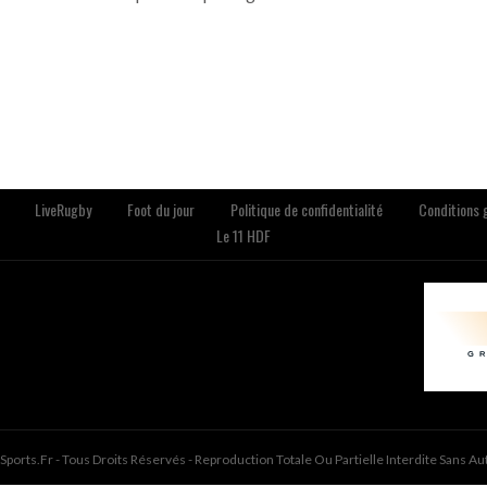
LiveRugby
Foot du jour
Politique de confidentialité
Conditions g
Le 11 HDF
ports.fr - Tous Droits Réservés - Reproduction Totale Ou Partielle Interdite Sans Au