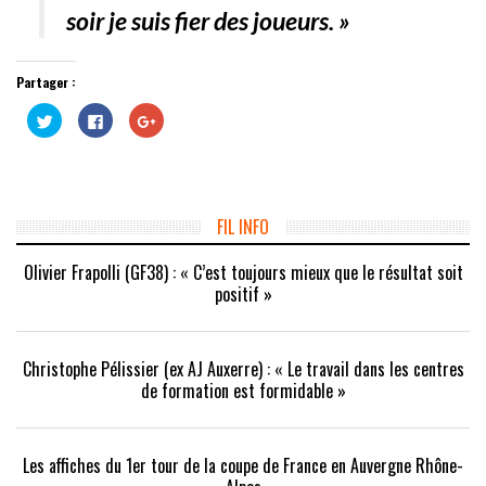
soir je suis fier des joueurs. »
Partager :
Cliquez
Cliquez
Cliquez
pour
pour
pour
partager
partager
partager
sur
sur
sur
Twitter(ouvre
Facebook(ouvre
Google+
dans
dans
(ouvre
une
une
dans
nouvelle
nouvelle
une
fenêtre)
fenêtre)
nouvelle
FIL INFO
fenêtre)
Olivier Frapolli (GF38) : « C’est toujours mieux que le résultat soit
positif »
Christophe Pélissier (ex AJ Auxerre) : « Le travail dans les centres
de formation est formidable »
Les affiches du 1er tour de la coupe de France en Auvergne Rhône-