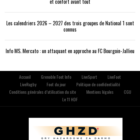
et confort avant tout
Les calendriers 2026 – 2027 des trois groupes de National 1 sont
connus
Info MS. Mercato : un attaquant en approche au FC Bourgoin-Jallieu
Accueil
Grenoble Foot Info
LiveSport
LiveFoot
LiveRugby
Foot du jour
Politique de confidentialité
Conditions générales d’utilisation du site
Mentions légales
CGU
Le 11 HDF