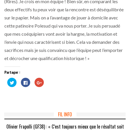
(Rires). Je crois en mon équipe ! Bien sûr, en comparant les
deux effectifs tu peux voir que la rencontre est déséquilibrée
sur le papier. Mais on a l’avantage de jouer à domicile avec
cette patinoire Polesud qui va nous porter. Je suis persuadé
que mes coéquipiers vont avoir la hargne, la motivation et
l’envie qui nous caractérisent si bien. Cela va demander des
sacrifices mais je suis convaincu que l’équipe peut l’emporter
et décrocher une qualification historique ! »
Partager :
Cliquez
Cliquez
Cliquez
pour
pour
pour
partager
partager
partager
sur
sur
sur
Twitter(ouvre
Facebook(ouvre
Google+
dans
dans
(ouvre
une
une
dans
nouvelle
nouvelle
une
fenêtre)
fenêtre)
nouvelle
fenêtre)
FIL INFO
Olivier Frapolli (GF38) : « C’est toujours mieux que le résultat soit