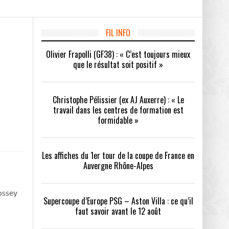
FIL INFO
/2026
Olivier Frapolli (GF38) : « C’est toujours mieux
oot
- 24/07/2026
que le résultat soit positif »
OPE PSG – ASTON VILLA :
QUI SONT LES CLUBS DE DISTRICT EXEMPTS
CHOISIR 
OIR AVANT LE 12 AOÛT
DU 1ER TOUR DE LA COUPE DE FRANCE EN
COMBAT :
tout
- 21/07/2026
LAURA FOOT
CONFORT 
Christophe Pélissier (ex AJ Auxerre) : « Le
26
travail dans les centres de formation est
formidable »
Les affiches du 1er tour de la coupe de France en
Auvergne Rhône-Alpes
up a tenu toutes ses promesses
- 04/07/2026
ossey
Supercoupe d’Europe PSG – Aston Villa : ce qu’il
faut savoir avant le 12 août