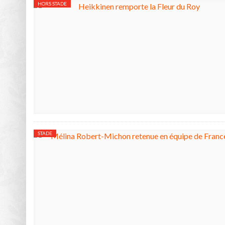
HORS STADE
STADE