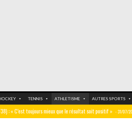
HOCKEY
TENNIS
ATHLETISME
AUTRES SPORTS
GF38) : « C’est toujours mieux que le résultat soit positif »
- 31/07/2
er (ex AJ Auxerre) : « Le travail dans les centres de formation est
FOOTBALL
FOOTBALL