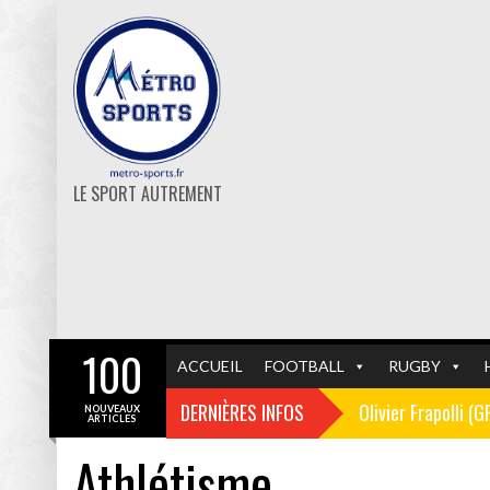
LE SPORT AUTREMENT
100
ACCUEIL
FOOTBALL
RUGBY
DERNIÈRES INFOS
Olivier Frapolli (
NOUVEAUX
ARTICLES
Athlétisme
Christophe Pélissi
GF38
FOOTBALL