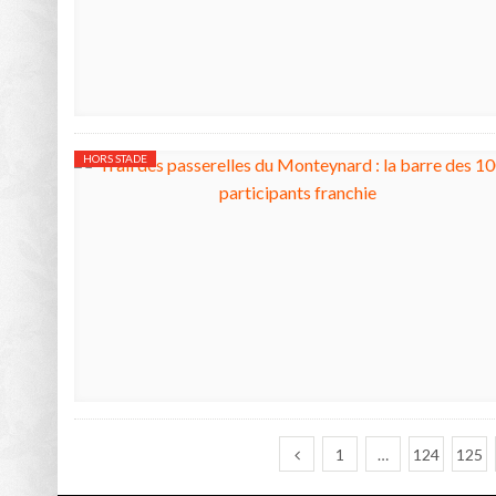
HORS STADE
1
…
124
125