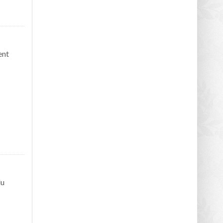
ent
du