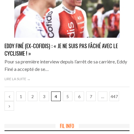
EDDY FINÉ (EX-COFIDIS) : « JE NE SUIS PAS FÂCHÉ AVEC LE
CYCLISME ! »
Pour sa première interview depuis l’arrêt de sa carrière, Eddy
Finé a accepté de se…
LIRE LA SUITE →
1
2
3
4
5
6
7
…
447
FIL INFO