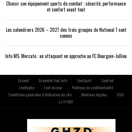
Choisir son équipement sports de combat : sécurité, performance
et confort avant tout
Les calendriers 2026 – 2027 des trois groupes de National 1 sont
connus
Info MS. Mercato : un attaquant en approche au FC Bourgoin-Jallieu
Accueil
Grenoble Foot Info
LiveSport
LiveFoot
LiveRugby
Foot du jour
Politique de confidentialité
Conditions générales d’utilisation du site
Mentions légales
CGU
Le 11 HDF