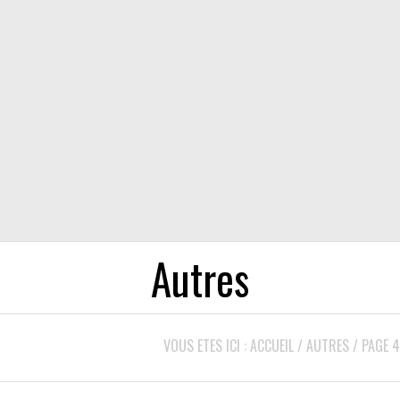
Autres
VOUS ETES ICI :
ACCUEIL
/
AUTRES
/
PAGE 4