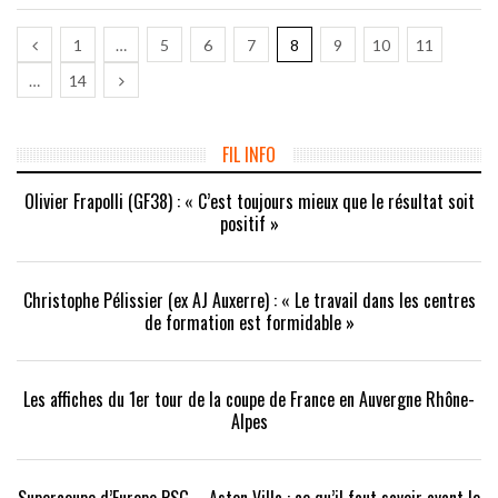
1
…
5
6
7
8
9
10
11
…
14
FIL INFO
Olivier Frapolli (GF38) : « C’est toujours mieux que le résultat soit
positif »
Christophe Pélissier (ex AJ Auxerre) : « Le travail dans les centres
de formation est formidable »
Les affiches du 1er tour de la coupe de France en Auvergne Rhône-
Alpes