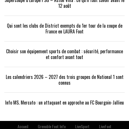
Supercoupe d’Europe PSG – Aston Villa : ce qu’il faut savoir avant le
12 août
Qui sont les clubs de District exempts du 1er tour de la coupe de
France en LAURA Foot
Choisir son équipement sports de combat : sécurité, performance
et confort avant tout
Les calendriers 2026 – 2027 des trois groupes de National 1 sont
connus
Info MS. Mercato : un attaquant en approche au FC Bourgoin-Jallieu
Accueil
Grenoble Foot Info
LiveSport
LiveFoot