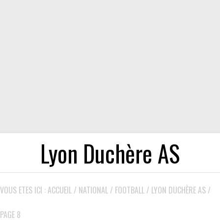
Lyon Duchère AS
VOUS ETES ICI :
ACCUEIL
/
NATIONAL
/
FOOTBALL
/
LYON DUCHÈRE AS
/
PAGE 8