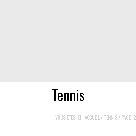
Tennis
VOUS ETES ICI :
ACCUEIL
/
TENNIS
/
PAGE 12