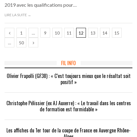
2019 avec les qualifications pour…
LIRE LA SUITE →
1
…
9
10
11
12
13
14
15
…
50
FIL INFO
Olivier Frapolli (GF38) : « C’est toujours mieux que le résultat soit
positif »
Christophe Pélissier (ex AJ Auxerre) : « Le travail dans les centres
de formation est formidable »
Les affiches du 1er tour de la coupe de France en Auvergne Rhône-
Alpes