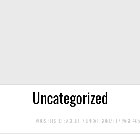
Uncategorized
VOUS ETES ICI :
ACCUEIL
/
UNCATEGORIZED
/
PAGE 465