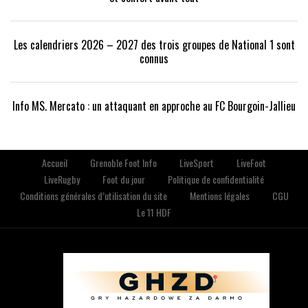
Les calendriers 2026 – 2027 des trois groupes de National 1 sont
connus
Info MS. Mercato : un attaquant en approche au FC Bourgoin-Jallieu
Accueil
Grenoble Foot Info
LiveSport
LiveFoot
LiveRugby
Foot du jour
Politique de confidentialité
Conditions générales d’utilisation du site
Mentions légales
CGU
Le 11 HDF