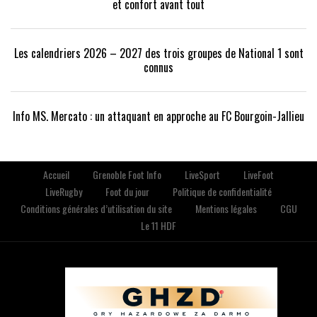
et confort avant tout
Les calendriers 2026 – 2027 des trois groupes de National 1 sont
connus
Info MS. Mercato : un attaquant en approche au FC Bourgoin-Jallieu
Accueil
Grenoble Foot Info
LiveSport
LiveFoot
LiveRugby
Foot du jour
Politique de confidentialité
Conditions générales d’utilisation du site
Mentions légales
CGU
Le 11 HDF