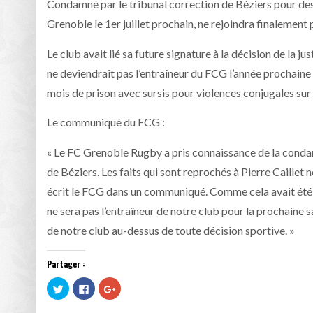
Condamné par le tribunal correction de Béziers pour des 
Grenoble le 1er juillet prochain, ne rejoindra finalement p
Le club avait lié sa future signature à la décision de la 
ne deviendrait pas l’entraîneur du FCG l’année prochaine 
mois de prison avec sursis pour violences conjugales su
Le communiqué du FCG :
« Le FC Grenoble Rugby a pris connaissance de la condamn
de Béziers. Les faits qui sont reprochés à Pierre Caillet
écrit le FCG dans un communiqué. Comme cela avait été a
ne sera pas l’entraîneur de notre club pour la prochaine s
de notre club au-dessus de toute décision sportive. »
Partager :
Cliquez
Cliquez
Cliquez
pour
pour
pour
partager
partager
partager
sur
sur
sur