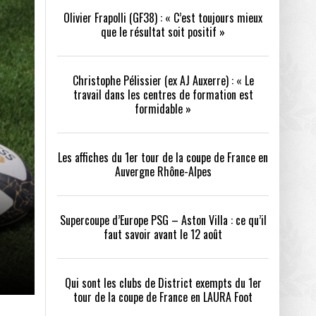
Olivier Frapolli (GF38) : « C’est toujours mieux
que le résultat soit positif »
/2026
oot
- 24/07/2026
Christophe Pélissier (ex AJ Auxerre) : « Le
OPE PSG – ASTON VILLA :
QUI SONT LES CLUBS DE DISTRICT EXEMPTS
CHOISIR 
travail dans les centres de formation est
OIR AVANT LE 12 AOÛT
DU 1ER TOUR DE LA COUPE DE FRANCE EN
COMBAT :
tout
formidable »
- 21/07/2026
LAURA FOOT
CONFORT 
26
Les affiches du 1er tour de la coupe de France en
Auvergne Rhône-Alpes
Supercoupe d’Europe PSG – Aston Villa : ce qu’il
faut savoir avant le 12 août
up a tenu toutes ses promesses
- 04/07/2026
Qui sont les clubs de District exempts du 1er
tour de la coupe de France en LAURA Foot