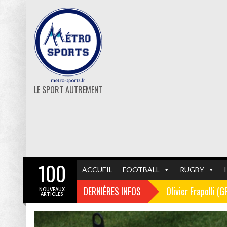
LE SPORT AUTREMENT
100
ACCUEIL
FOOTBALL
RUGBY
DERNIÈRES INFOS
Olivier Frapolli (
NOUVEAUX
ARTICLES
Christophe Pélissi
GF38
FOOTBALL