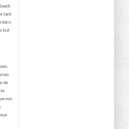
Saadi.
ée tant
ardaro
e but
bien.
vrais
ie de
res
que nos
s
ieux