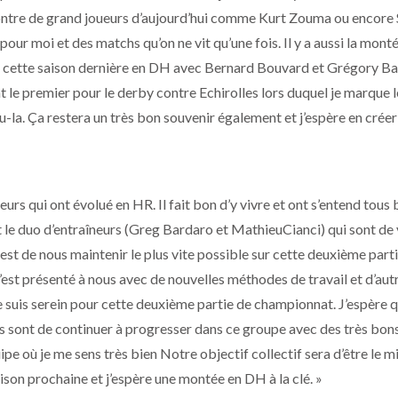
r contre de grand joueurs d’aujourd’hui comme Kurt Zouma ou encore 
pour moi et des matchs qu’on ne vit qu’une fois. Il y a aussi la mont
e cette saison dernière en DH avec Bernard Bouvard et Grégory B
 le premier pour le derby contre Echirolles lors duquel je marque l
u-la. Ça restera un très bon souvenir également et j’espère en créer
rs qui ont évolué en HR. Il fait bon d’y vivre et ont s’entend tous 
 le duo d’entraîneurs (Greg Bardaro et MathieuCianci) qui sont de 
t de nous maintenir le plus vite possible sur cette deuxième part
s’est présenté à nous avec de nouvelles méthodes de travail et d’aut
e suis serein pour cette deuxième partie de championnat. J’espère 
 sont de continuer à progresser dans ce groupe avec des très bon
pe où je me sens très bien Notre objectif collectif sera d’être le m
aison prochaine et j’espère une montée en DH à la clé. »