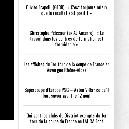
Olivier Frapolli (GF38) : « C’est toujours mieux
que le résultat soit positif »
/2026
oot
- 24/07/2026
Christophe Pélissier (ex AJ Auxerre) : « Le
OPE PSG – ASTON VILLA :
QUI SONT LES CLUBS DE DISTRICT EXEMPTS
CHOISIR 
travail dans les centres de formation est
OIR AVANT LE 12 AOÛT
DU 1ER TOUR DE LA COUPE DE FRANCE EN
COMBAT :
tout
formidable »
- 21/07/2026
LAURA FOOT
CONFORT 
26
Les affiches du 1er tour de la coupe de France en
Auvergne Rhône-Alpes
Supercoupe d’Europe PSG – Aston Villa : ce qu’il
faut savoir avant le 12 août
up a tenu toutes ses promesses
- 04/07/2026
Qui sont les clubs de District exempts du 1er
tour de la coupe de France en LAURA Foot