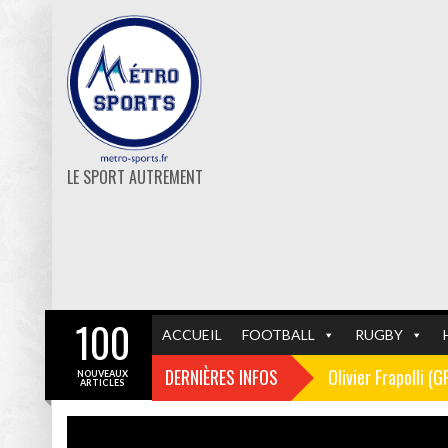
LE SPORT AUTREMENT
100
ACCUEIL
FOOTBALL
RUGBY
DERNIÈRES INFOS
Olivier Frapolli (
NOUVEAUX
ARTICLES
Christophe Pélissi
GF38
FOOTBALL