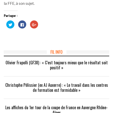
la FFE, à son sujet.
Partager :
Cliquez
Cliquez
Cliquez
pour
pour
pour
partager
partager
partager
sur
sur
sur
Twitter(ouvre
Facebook(ouvre
Google+
dans
dans
(ouvre
une
une
dans
nouvelle
nouvelle
une
fenêtre)
fenêtre)
nouvelle
fenêtre)
FIL INFO
Olivier Frapolli (GF38) : « C’est toujours mieux que le résultat soit
positif »
Christophe Pélissier (ex AJ Auxerre) : « Le travail dans les centres
de formation est formidable »
Les affiches du 1er tour de la coupe de France en Auvergne Rhône-
Alpes