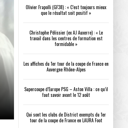
Olivier Frapolli (GF38) : « C’est toujours mieux
que le résultat soit positif »
/2026
oot
- 24/07/2026
Christophe Pélissier (ex AJ Auxerre) : « Le
OPE PSG – ASTON VILLA :
QUI SONT LES CLUBS DE DISTRICT EXEMPTS
CHOISIR 
travail dans les centres de formation est
OIR AVANT LE 12 AOÛT
DU 1ER TOUR DE LA COUPE DE FRANCE EN
COMBAT :
tout
formidable »
- 21/07/2026
LAURA FOOT
CONFORT 
26
Les affiches du 1er tour de la coupe de France en
Auvergne Rhône-Alpes
Supercoupe d’Europe PSG – Aston Villa : ce qu’il
faut savoir avant le 12 août
up a tenu toutes ses promesses
- 04/07/2026
Qui sont les clubs de District exempts du 1er
tour de la coupe de France en LAURA Foot