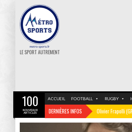
LE SPORT AUTREMENT
100
ACCUEIL
FOOTBALL
RUGBY
DERNIÈRES INFOS
Olivier Frapolli (
NOUVEAUX
ARTICLES
Christophe Pélissi
GF38
FOOTBALL