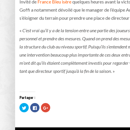
Invité de
France Bleu isère
quelques heures avant la vict
Goffi a notamment dévoilé que le manager de l’équipe Aub
s’éloigner du terrain pour prendre une place de directeur 
«
C’est vrai qu’il y a de la tension entre une partie des joue
personnel et prendre des mesures. Quand on prend des mesure
la structure du club au niveau sportif. Puisqu’ils s’entendent
une intervention beaucoup plus importante de ces deux entraî
m’ont dit qu’ils étaient complètement investis pour regarder
tant que directeur sportif jusqu’à la fin de la saison
. »
Partager :
Cliquez
Cliquez
Cliquez
pour
pour
pour
partager
partager
partager
sur
sur
sur
Twitter(ouvre
Facebook(ouvre
Google+
dans
dans
(ouvre
une
une
dans