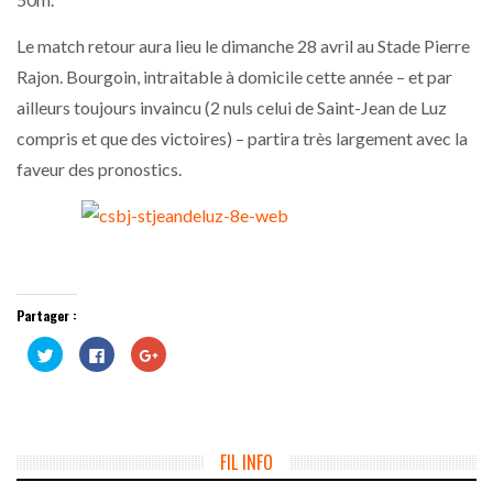
Le match retour aura lieu le dimanche 28 avril au Stade Pierre
Rajon. Bourgoin, intraitable à domicile cette année – et par
ailleurs toujours invaincu (2 nuls celui de Saint-Jean de Luz
compris et que des victoires) – partira très largement avec la
faveur des pronostics.
Partager :
Cliquez
Cliquez
Cliquez
pour
pour
pour
partager
partager
partager
sur
sur
sur
Twitter(ouvre
Facebook(ouvre
Google+
dans
dans
(ouvre
une
une
dans
nouvelle
nouvelle
une
fenêtre)
fenêtre)
nouvelle
FIL INFO
fenêtre)