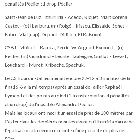
pénalités Péclier ; 1 drop Péclier
Saint-Jean de Luz : Ithurriria – Acedo, Niquet, Marticorena,
Castet – (o) Ibarburu, (m) Roigé – Irissou, Elissalde, Sohet –
Fabre, Vial (cap), Dupont, Didillon, El Kaisouni.
CSBJ : Moinot – Kamea, Perrin, W. Argoud, Eymond – (o)
Péclier, (m) Gondrand – Leonte, Tauleigne, Guillot – Levast,
Louchard – Muret, Kribache, Spachuk.
Le CS Bouroin-Jallieu menait encore 22-12 à 3 minutes de la
fin (16-6 à la mi-temps) après un essai de l’ailier Raphaël
Eymond et des points au pied (1 transformation, 4 pénalités
et un drop) de l’inusable Alexandre Péclier.
Mais les locaux ont inscrit un essai de près de 100 mètres par
Caster dans les dernières minutes avant qu’Ithurriria n’arrache
l’égalisation à la dernière minute d’une pénalité de plus de
50m.