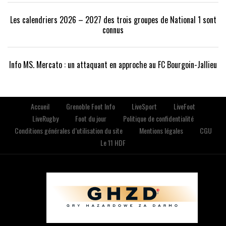
Les calendriers 2026 – 2027 des trois groupes de National 1 sont
connus
Info MS. Mercato : un attaquant en approche au FC Bourgoin-Jallieu
Accueil
Grenoble Foot Info
LiveSport
LiveFoot
LiveRugby
Foot du jour
Politique de confidentialité
Conditions générales d’utilisation du site
Mentions légales
CGU
Le 11 HDF