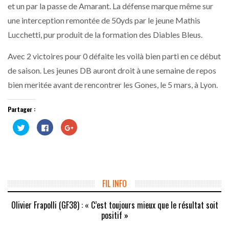
et un par la passe de Amarant. La défense marque même sur
une interception remontée de 50yds par le jeune Mathis
Lucchetti, pur produit de la formation des Diables Bleus.
Avec 2 victoires pour 0 défaite les voilà bien parti en ce début
de saison. Les jeunes DB auront droit à une semaine de repos
bien meritée avant de rencontrer les Gones, le 5 mars, à Lyon.
Partager :
Cliquez
Cliquez
Cliquez
pour
pour
pour
partager
partager
partager
sur
sur
sur
Twitter(ouvre
Facebook(ouvre
Google+
dans
dans
(ouvre
une
une
dans
nouvelle
nouvelle
une
fenêtre)
fenêtre)
nouvelle
fenêtre)
FIL INFO
Olivier Frapolli (GF38) : « C’est toujours mieux que le résultat soit
positif »