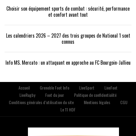
Choisir son équipement sports de combat : sécurité, performance
et confort avant tout
Les calendriers 2026 – 2027 des trois groupes de National 1 sont
connus
Info MS. Mercato : un attaquant en approche au FC Bourgoin-Jallieu
Accueil
Grenoble Foot Info
LiveSport
LiveFoot
LiveRugby
Foot du jour
Politique de confidentialité
Conditions générales d’utilisation du site
Mentions légales
CGU
Le 11 HDF