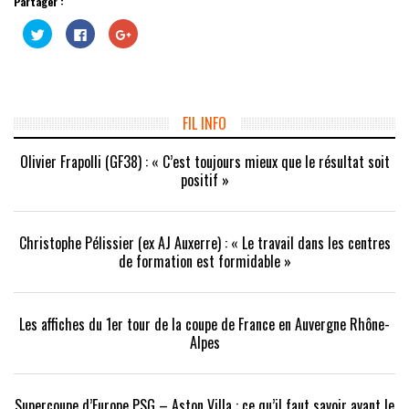
Partager :
Cliquez
Cliquez
Cliquez
pour
pour
pour
partager
partager
partager
sur
sur
sur
Twitter(ouvre
Facebook(ouvre
Google+
dans
dans
(ouvre
une
une
dans
nouvelle
nouvelle
une
fenêtre)
fenêtre)
nouvelle
FIL INFO
fenêtre)
Olivier Frapolli (GF38) : « C’est toujours mieux que le résultat soit
positif »
Christophe Pélissier (ex AJ Auxerre) : « Le travail dans les centres
de formation est formidable »
Les affiches du 1er tour de la coupe de France en Auvergne Rhône-
Alpes
Supercoupe d’Europe PSG – Aston Villa : ce qu’il faut savoir avant le