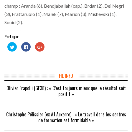
champ : Aranda (6), Bendjaballah (cap.), Brdar (2), Dei Negri
(3), Frattaruolo (1), Malek (7), Marion (3), Mishevski (1),
Souid (2).
Partager :
Cliquez
Cliquez
Cliquez
pour
pour
pour
partager
partager
partager
sur
sur
sur
Twitter(ouvre
Facebook(ouvre
Google+
dans
dans
(ouvre
une
une
dans
nouvelle
nouvelle
une
fenêtre)
fenêtre)
nouvelle
FIL INFO
fenêtre)
Olivier Frapolli (GF38) : « C’est toujours mieux que le résultat soit
positif »
Christophe Pélissier (ex AJ Auxerre) : « Le travail dans les centres
de formation est formidable »