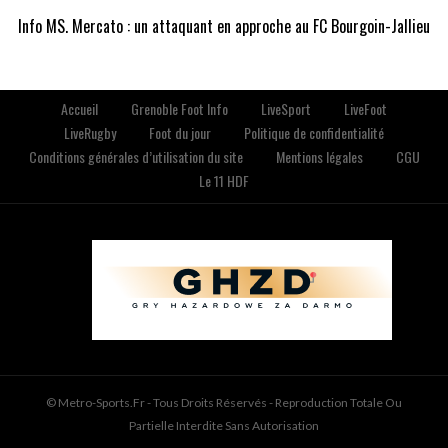
Info MS. Mercato : un attaquant en approche au FC Bourgoin-Jallieu
Accueil
Grenoble Foot Info
LiveSport
LiveFoot
LiveRugby
Foot du jour
Politique de confidentialité
Conditions générales d’utilisation du site
Mentions légales
CGU
Le 11 HDF
© Metro-Sports.fr - Tous Droits Réservés - Reproduction Totale Ou
Partielle Interdite Sans Autorisation