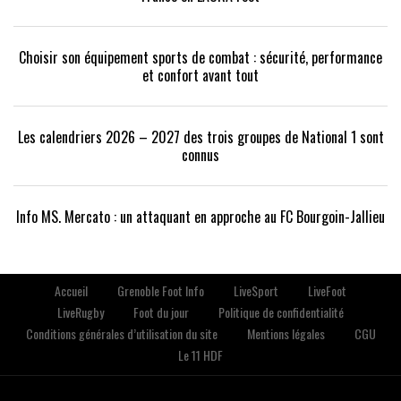
Choisir son équipement sports de combat : sécurité, performance
et confort avant tout
Les calendriers 2026 – 2027 des trois groupes de National 1 sont
connus
Info MS. Mercato : un attaquant en approche au FC Bourgoin-Jallieu
Accueil
Grenoble Foot Info
LiveSport
LiveFoot
LiveRugby
Foot du jour
Politique de confidentialité
Conditions générales d’utilisation du site
Mentions légales
CGU
Le 11 HDF