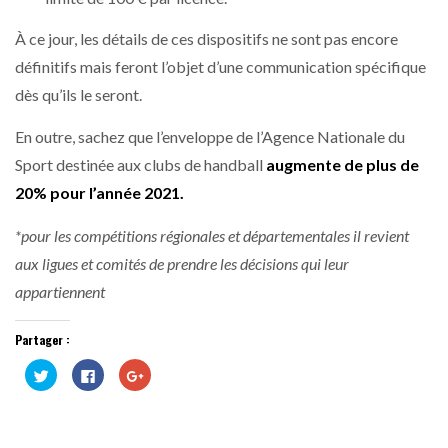
À ce jour, les détails de ces dispositifs ne sont pas encore
définitifs mais feront l’objet d’une communication spécifique
dès qu’ils le seront.
En outre, sachez que l’enveloppe de l’Agence Nationale du
Sport destinée aux clubs de handball
augmente de plus de
20% pour l’année 2021.
*pour les compétitions régionales et départementales il revient
aux ligues et comités de prendre les décisions qui leur
appartiennent
Partager :
Cliquez
Cliquez
Cliquez
pour
pour
pour
partager
partager
partager
sur
sur
sur
Twitter(ouvre
Facebook(ouvre
Google+
dans
dans
(ouvre
une
une
dans