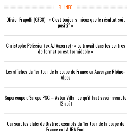
nouvelle
nouvelle
une
fenêtre)
fenêtre)
nouvelle
FIL INFO
fenêtre)
Olivier Frapolli (GF38) : « C’est toujours mieux que le résultat soit
positif »
Christophe Pélissier (ex AJ Auxerre) : « Le travail dans les centres
de formation est formidable »
Les affiches du 1er tour de la coupe de France en Auvergne Rhône-
Alpes
Supercoupe d’Europe PSG – Aston Villa : ce qu’il faut savoir avant le
12 août
Qui sont les clubs de District exempts du 1er tour de la coupe de
France en LAURA Foot