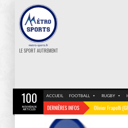
LE SPORT AUTREMENT
100
ACCUEIL
FOOTBALL
RUGBY
DERNIÈRES INFOS
Olivier Frapolli (
NOUVEAUX
ARTICLES
Christophe Pélissi
GF38
FOOTBALL