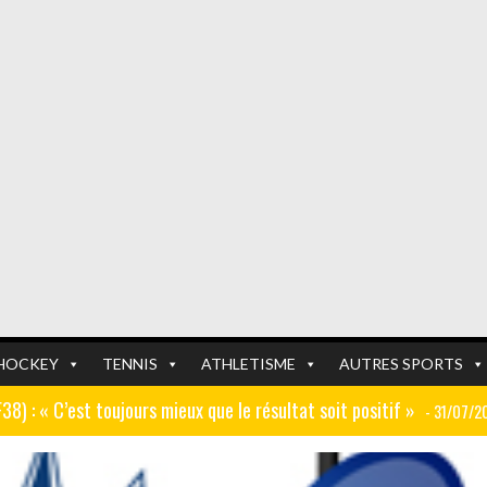
HOCKEY
TENNIS
ATHLETISME
AUTRES SPORTS
GF38) : « C’est toujours mieux que le résultat soit positif »
- 31/07/2
er (ex AJ Auxerre) : « Le travail dans les centres de formation est
FOOTBALL
FOOTBALL