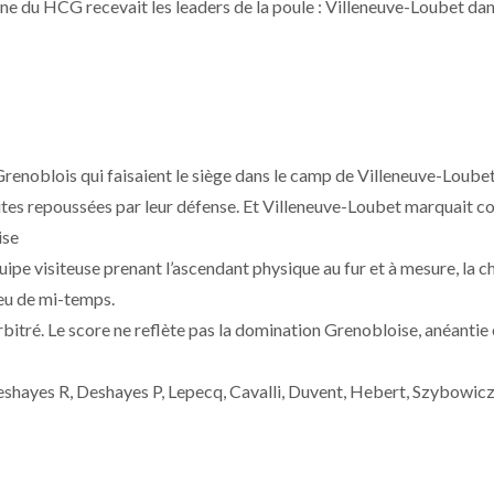
 Une du HCG recevait les leaders de la poule : Villeneuve-Loubet da
renoblois qui faisaient le siège dans le camp de Villeneuve-Loube
utes repoussées par leur défense. Et Villeneuve-Loubet marquait co
ise
uipe visiteuse prenant l’ascendant physique au fur et à mesure, la c
ieu de mi-temps.
arbitré. Le score ne reflète pas la domination Grenobloise, anéantie
Deshayes R, Deshayes P, Lepecq, Cavalli, Duvent, Hebert, Szybowicz