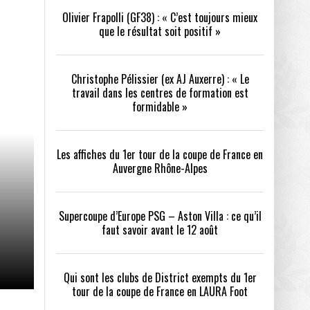
Olivier Frapolli (GF38) : « C’est toujours mieux
que le résultat soit positif »
/2026
oot
- 24/07/2026
Christophe Pélissier (ex AJ Auxerre) : « Le
OPE PSG – ASTON VILLA :
QUI SONT LES CLUBS DE DISTRICT EXEMPTS
CHOISIR 
travail dans les centres de formation est
OIR AVANT LE 12 AOÛT
DU 1ER TOUR DE LA COUPE DE FRANCE EN
COMBAT :
tout
formidable »
- 21/07/2026
LAURA FOOT
CONFORT 
26
Les affiches du 1er tour de la coupe de France en
Auvergne Rhône-Alpes
Supercoupe d’Europe PSG – Aston Villa : ce qu’il
faut savoir avant le 12 août
up a tenu toutes ses promesses
- 04/07/2026
Qui sont les clubs de District exempts du 1er
tour de la coupe de France en LAURA Foot