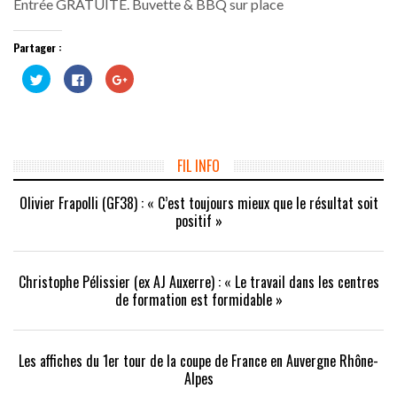
Entrée GRATUITE. Buvette & BBQ sur place
Partager :
Cliquez
Cliquez
Cliquez
pour
pour
pour
partager
partager
partager
sur
sur
sur
Twitter(ouvre
Facebook(ouvre
Google+
dans
dans
(ouvre
une
une
dans
nouvelle
nouvelle
une
fenêtre)
fenêtre)
nouvelle
FIL INFO
fenêtre)
Olivier Frapolli (GF38) : « C’est toujours mieux que le résultat soit
positif »
Christophe Pélissier (ex AJ Auxerre) : « Le travail dans les centres
de formation est formidable »
Les affiches du 1er tour de la coupe de France en Auvergne Rhône-
Alpes