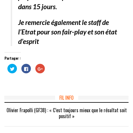
dans 15 jours.
Je remercie également le staff de
l’Etrat pour son fair-play et son état
d’esprit
Partager :
Cliquez
Cliquez
Cliquez
pour
pour
pour
partager
partager
partager
sur
sur
sur
Twitter(ouvre
Facebook(ouvre
Google+
dans
dans
(ouvre
une
une
dans
nouvelle
nouvelle
une
fenêtre)
fenêtre)
nouvelle
FIL INFO
fenêtre)
Olivier Frapolli (GF38) : « C’est toujours mieux que le résultat soit
positif »