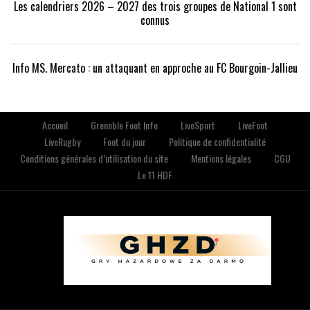
Les calendriers 2026 – 2027 des trois groupes de National 1 sont
connus
Info MS. Mercato : un attaquant en approche au FC Bourgoin-Jallieu
Accueil
Grenoble Foot Info
LiveSport
LiveFoot
LiveRugby
Foot du jour
Politique de confidentialité
Conditions générales d’utilisation du site
Mentions légales
CGU
Le 11 HDF