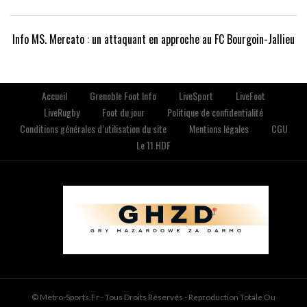
Info MS. Mercato : un attaquant en approche au FC Bourgoin-Jallieu
Accueil
Grenoble Foot Info
LiveSport
LiveFoot
LiveRugby
Foot du jour
Politique de confidentialité
Conditions générales d’utilisation du site
Mentions légales
CGU
Le 11 HDF
© Metro-Sports.fr - Tous Droits Réservés - Reproduction Totale Ou