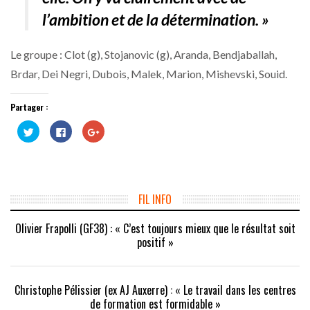
l’ambition et de la détermination. »
Le groupe : Clot (g), Stojanovic (g), Aranda, Bendjaballah,
Brdar, Dei Negri, Dubois, Malek, Marion, Mishevski, Souid.
Partager :
Cliquez
Cliquez
Cliquez
pour
pour
pour
partager
partager
partager
sur
sur
sur
Twitter(ouvre
Facebook(ouvre
Google+
dans
dans
(ouvre
une
une
dans
nouvelle
nouvelle
une
fenêtre)
fenêtre)
nouvelle
FIL INFO
fenêtre)
Olivier Frapolli (GF38) : « C’est toujours mieux que le résultat soit
positif »
Christophe Pélissier (ex AJ Auxerre) : « Le travail dans les centres
de formation est formidable »