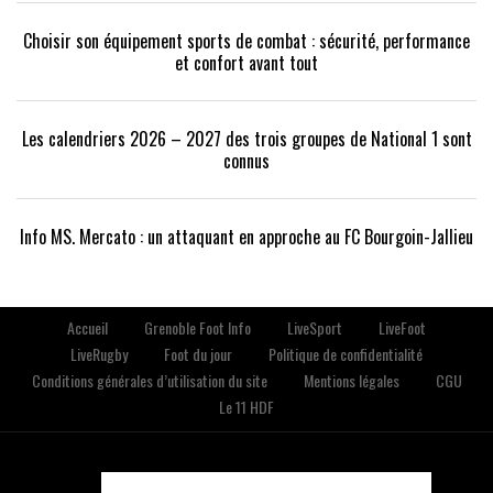
Choisir son équipement sports de combat : sécurité, performance
et confort avant tout
Les calendriers 2026 – 2027 des trois groupes de National 1 sont
connus
Info MS. Mercato : un attaquant en approche au FC Bourgoin-Jallieu
Accueil
Grenoble Foot Info
LiveSport
LiveFoot
LiveRugby
Foot du jour
Politique de confidentialité
Conditions générales d’utilisation du site
Mentions légales
CGU
Le 11 HDF