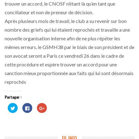
trouver un accord, le CNOSF n’étant là qu’en tant que
conciliateur et non de preneur de décision.
Après plusieurs mois de travail, le club a su revenir sur bon
nombre des griefs qui lui étaient reprochés et travaille a une
nouvelle organisation interne afin de ne plus répéter les
mêmes erreurs, le GSMH38 par le biais de son président et de
son avocat seront a Paris ce vendredi 26 dans le cadre de
cette procédure et espère trouver un accord pour une
sanction mieux proportionnée aux faits qui lui sont désormais
reprochés
Partager :
Cliquez
Cliquez
Cliquez
pour
pour
pour
partager
partager
partager
sur
sur
sur
Twitter(ouvre
Facebook(ouvre
Google+
dans
dans
(ouvre
une
une
dans
nouvelle
nouvelle
une
fenêtre)
fenêtre)
nouvelle
FIL INFO