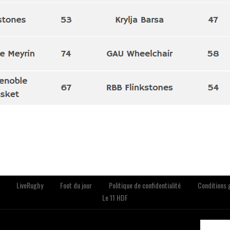
LiveRugby
Foot du jour
Politique de confidentialité
Conditions g
Le 11 HDF