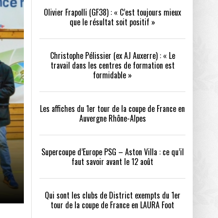
Olivier Frapolli (GF38) : « C’est toujours mieux
que le résultat soit positif »
/2026
oot
- 24/07/2026
Christophe Pélissier (ex AJ Auxerre) : « Le
OPE PSG – ASTON VILLA :
QUI SONT LES CLUBS DE DISTRICT EXEMPTS
CHOISIR 
travail dans les centres de formation est
OIR AVANT LE 12 AOÛT
DU 1ER TOUR DE LA COUPE DE FRANCE EN
COMBAT :
tout
formidable »
- 21/07/2026
LAURA FOOT
CONFORT 
26
Les affiches du 1er tour de la coupe de France en
Auvergne Rhône-Alpes
Supercoupe d’Europe PSG – Aston Villa : ce qu’il
faut savoir avant le 12 août
up a tenu toutes ses promesses
- 04/07/2026
Qui sont les clubs de District exempts du 1er
tour de la coupe de France en LAURA Foot