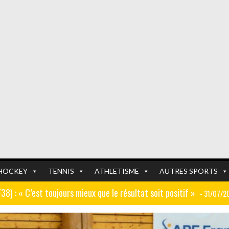
HOCKEY
TENNIS
ATHLETISME
AUTRES SPORTS
GF38) : « C’est toujours mieux que le résultat soit positif »
- 31/07/2
er (ex AJ Auxerre) : « Le travail dans les centres de formation est
FOOTBALL
FOOTBALL