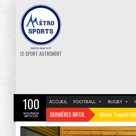
LE SPORT AUTREMENT
100
ACCUEIL
FOOTBALL
RUGBY
DERNIÈRES INFOS
Olivier Frapolli (
NOUVEAUX
ARTICLES
Christophe Pélissi
GF38
FOOTBALL