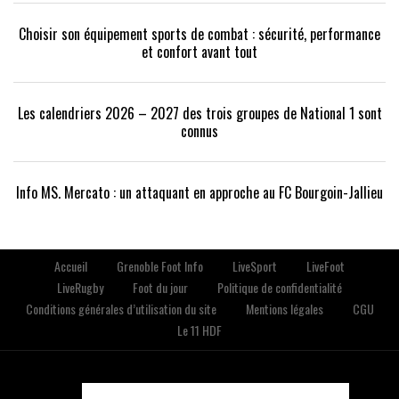
Choisir son équipement sports de combat : sécurité, performance
et confort avant tout
Les calendriers 2026 – 2027 des trois groupes de National 1 sont
connus
Info MS. Mercato : un attaquant en approche au FC Bourgoin-Jallieu
Accueil
Grenoble Foot Info
LiveSport
LiveFoot
LiveRugby
Foot du jour
Politique de confidentialité
Conditions générales d’utilisation du site
Mentions légales
CGU
Le 11 HDF