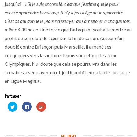
jusqu’ici : «
Si je suis encore là, c’est que j’estime que je peux
encore apprendre beaucoup. Il n’y a pas d’âge pour apprendre.
C’est ça qui donne le plaisir d’essayer de s’améliorer à chaque fois,
même à 38 ans.
» Une force que l’attaquant souhaite mettre au
profit de son club de cœur sur la fin de saison. Auteur d’un
doublé contre Briançon puis Marseille, il a mené ses
coéquipiers vers la victoire depuis son retour des Jeux
Olympiques. Nul doute que cela se poursuivra dans les
semaines à venir avec un objectif ambitieux à la clé : un sacre
en Ligue Magnus.
Partager :
Cliquez
Cliquez
Cliquez
pour
pour
pour
partager
partager
partager
sur
sur
sur
Twitter(ouvre
Facebook(ouvre
Google+
dans
dans
(ouvre
une
une
dans
nouvelle
nouvelle
une
fenêtre)
fenêtre)
nouvelle
FIL INFO