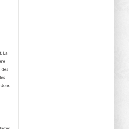
. La
ère
s des
des
t donc
glages