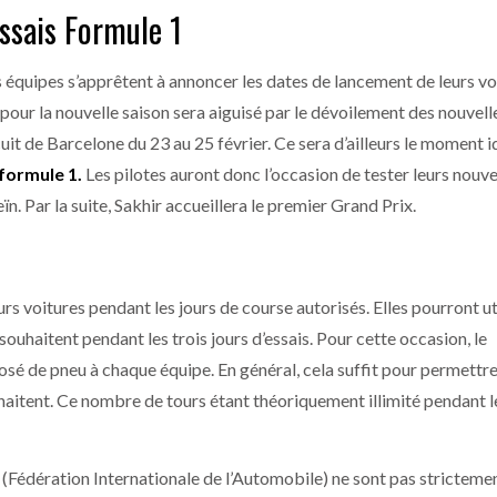
essais Formule 1
s équipes s’apprêtent à annoncer les dates de lancement de leurs vo
 pour la nouvelle saison sera aiguisé par le dévoilement des nouvell
cuit de Barcelone du 23 au 25 février. Ce sera d’ailleurs le moment i
formule 1.
Les pilotes auront donc l’occasion de tester leurs nouve
ïn. Par la suite, Sakhir accueillera le premier Grand Prix.
s voitures pendant les jours de course autorisés. Elles pourront ut
ouhaitent pendant les trois jours d’essais. Pour cette occasion, le
sé de pneu à chaque équipe. En général, cela suffit pour permettre
ouhaitent. Ce nombre de tours étant théoriquement illimité pendant l
 (Fédération Internationale de l’Automobile) ne sont pas stricteme