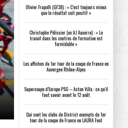
Olivier Frapolli (GF38) : « C’est toujours mieux
que le résultat soit positif »
/2026
oot
- 24/07/2026
Christophe Pélissier (ex AJ Auxerre) : « Le
OPE PSG – ASTON VILLA :
QUI SONT LES CLUBS DE DISTRICT EXEMPTS
CHOISIR 
travail dans les centres de formation est
OIR AVANT LE 12 AOÛT
DU 1ER TOUR DE LA COUPE DE FRANCE EN
COMBAT :
tout
formidable »
- 21/07/2026
LAURA FOOT
CONFORT 
26
Les affiches du 1er tour de la coupe de France en
Auvergne Rhône-Alpes
Supercoupe d’Europe PSG – Aston Villa : ce qu’il
faut savoir avant le 12 août
up a tenu toutes ses promesses
- 04/07/2026
Qui sont les clubs de District exempts du 1er
tour de la coupe de France en LAURA Foot