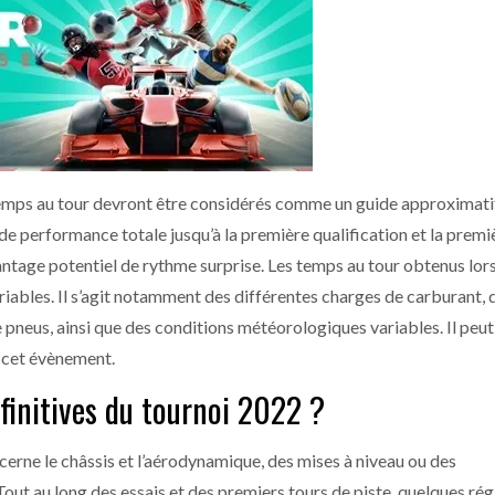
es temps au tour devront être considérés comme un guide approximatif
de performance totale jusqu’à la première qualification et la premi
antage potentiel de rythme surprise. Les temps au tour obtenus lor
iables. Il s’agit notamment des différentes charges de carburant, 
pneus, ainsi que des conditions météorologiques variables. Il peu
 cet évènement.
éfinitives du tournoi 2022 ?
ncerne le châssis et l’aérodynamique, des mises à niveau ou des
t au long des essais et des premiers tours de piste, quelques ré