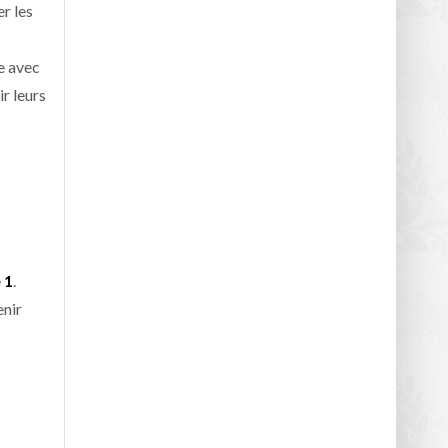
r les
re avec
r leurs
 1
.
enir