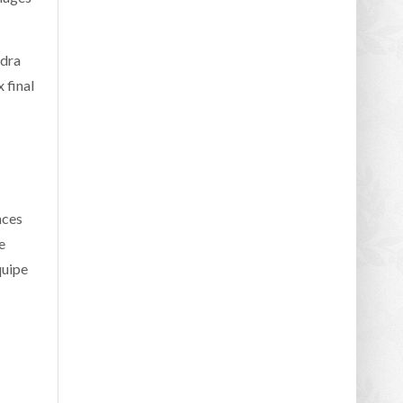
udra
 final
nces
e
quipe