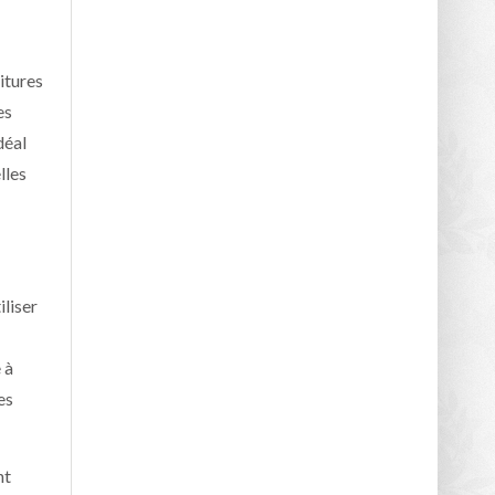
itures
es
déal
lles
iliser
 à
es
nt