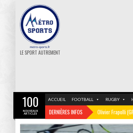
LE SPORT AUTREMENT
100
ACCUEIL
FOOTBALL
RUGBY
DERNIÈRES INFOS
Olivier Frapolli (
NOUVEAUX
ARTICLES
Christophe Pélissi
GF38
FOOTBALL