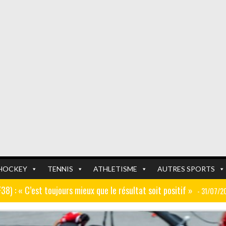
HOCKEY
TENNIS
ATHLETISME
AUTRES SPORTS
GF38) : « C’est toujours mieux que le résultat soit positif »
- 31/07/2
er (ex AJ Auxerre) : « Le travail dans les centres de formation est
FOOTBALL
FOOTBALL