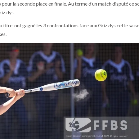
s pour la seconde place en finale. Au terme d’un match disputé ce so
rizzlys.
titre, ont gagné les 3 confrontations face aux Grizzlys cette saiso
ses.