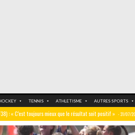
HOCKEY
TENNIS
ATHLETISME
AUTRES SPORTS
GF38) : « C’est toujours mieux que le résultat soit positif »
- 31/07/2
er (ex AJ Auxerre) : « Le travail dans les centres de formation est
FOOTBALL
FOOTBALL