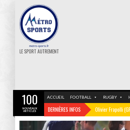
LE SPORT AUTREMENT
100
ACCUEIL
FOOTBALL
RUGBY
DERNIÈRES INFOS
Olivier Frapolli (
NOUVEAUX
ARTICLES
Christophe Pélissi
GF38
FOOTBALL