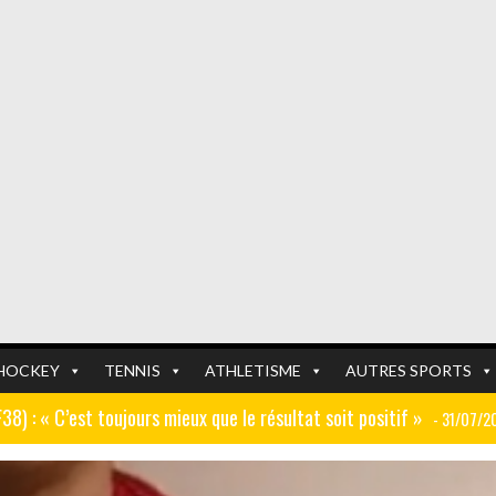
HOCKEY
TENNIS
ATHLETISME
AUTRES SPORTS
GF38) : « C’est toujours mieux que le résultat soit positif »
- 31/07/2
er (ex AJ Auxerre) : « Le travail dans les centres de formation est
FOOTBALL
FOOTBALL