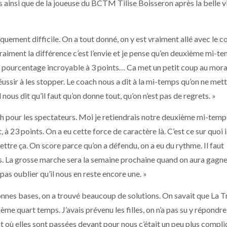
es ainsi que de la joueuse du BCTM
Tilise Boisseron
après la belle v
quement difficile. On a tout donné, on y est vraiment allé avec le c
 vraiment la différence c’est l’envie et je pense qu’en deuxième mi-t
un pourcentage incroyable à 3 points… Ca met un petit coup au mora
ssir à les stopper. Le coach nous a dit à la mi-temps qu’on ne mett
 nous dit qu’il faut qu’on donne tout, qu’on n’est pas de regrets. »
h pour les spectateurs. Moi je retiendrais notre deuxième mi-temp
, à 23 points. On a eu cette force de caractère là. C’est ce sur quoi i
ettre ça. On score parce qu’on a défendu, on a eu du rythme. Il faut
s. La grosse marche sera la semaine prochaine quand on aura gagne
 pas oublier qu’il nous en reste encore une. »
nes bases, on a trouvé beaucoup de solutions. On savait que La 
ème quart temps. J’avais prévenu les filles, on n’a pas su y répondre
 où elles sont passées devant pour nous c’était un peu plus compli