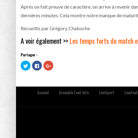
Après on fait preuve de caractère, on arrive à revenir dan
dernières minutes. Cela montre notre manque de maturité 
Recueillis par Grégory Chaboche
A voir également >>
Les temps forts du match e
Partager :
Cliquez
Cliquez
Cliquez
pour
pour
pour
partager
partager
partager
sur
sur
sur
Twitter(ouvre
Facebook(ouvre
Google+
dans
dans
(ouvre
une
une
dans
nouvelle
nouvelle
une
Accueil
Grenoble Foot Info
LiveSport
LiveFoot
fenêtre)
fenêtre)
nouvelle
fenêtre)