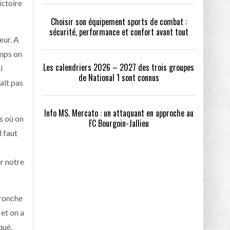
ictoire
Choisir son équipement sports de combat :
sécurité, performance et confort avant tout
œur. A
emps on
Les calendriers 2026 – 2027 des trois groupes
l
de National 1 sont connus
ait pas
Info MS. Mercato : un attaquant en approche au
s où on
FC Bourgoin-Jallieu
l faut
r notre
Tronche
 et on a
qué.