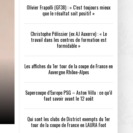
Olivier Frapolli (GF38) : « C’est toujours mieux
que le résultat soit positif »
/2026
oot
- 24/07/2026
Christophe Pélissier (ex AJ Auxerre) : « Le
OPE PSG – ASTON VILLA :
QUI SONT LES CLUBS DE DISTRICT EXEMPTS
CHOISIR 
travail dans les centres de formation est
OIR AVANT LE 12 AOÛT
DU 1ER TOUR DE LA COUPE DE FRANCE EN
COMBAT :
tout
formidable »
- 21/07/2026
LAURA FOOT
CONFORT 
26
Les affiches du 1er tour de la coupe de France en
Auvergne Rhône-Alpes
Supercoupe d’Europe PSG – Aston Villa : ce qu’il
faut savoir avant le 12 août
up a tenu toutes ses promesses
- 04/07/2026
Qui sont les clubs de District exempts du 1er
tour de la coupe de France en LAURA Foot