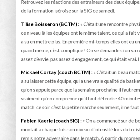
Retrouvez les réactions des entraîneurs des deux équip
de la formation iséroise sur la SIG ce samedi.
Tilise Boisseron (BCTM) :
« C’était une rencontre physi
ce niveau là les équipes ont le même talent, ce qui a fait
a su en mettre plus. En première mi-temps elles ont eu 
quand même, c’est compliqué ! On se demande si on va réu
assez d’envie, pas assez d’engagement, ce qui était vrai. Il
Mickaël Cortay (coach BCTM) :
« C’était un beau matc
a su laisser cette équipe, qui a une vraie qualité de basket
qu’on s’appuie parce que la semaine prochaine il faut rem
vraiment qu’on comprenne qu’il faut défendre 40 minute
match, ce soir c’est la petite marche seulement, il ne faut
Fabien Kaerle (coach SIG) :
« On a commencé sur de bon
montait à chaque fois son niveau d’intensité lors du troisi
remis notre adversaire dans le match. A partir du moment