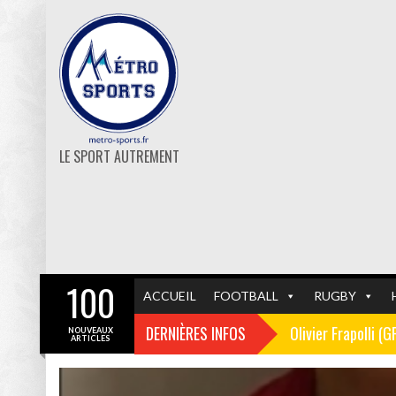
LE SPORT AUTREMENT
100
ACCUEIL
FOOTBALL
RUGBY
DERNIÈRES INFOS
Olivier Frapolli (
NOUVEAUX
ARTICLES
Christophe Pélissi
GF38
FOOTBALL