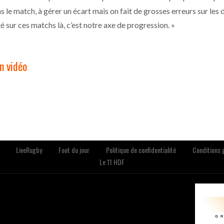
s le match, à gérer un écart mais on fait de grosses erreurs sur les 
sur ces matchs là, c’est notre axe de progression. »
n vidéo
LiveRugby
Foot du jour
Politique de confidentialité
Conditions g
Le 11 HDF