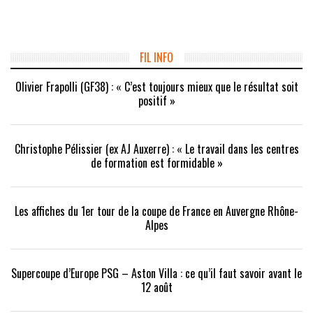
partager
partager
partager
sur
sur
sur
Twitter(ouvre
Facebook(ouvre
Google+
dans
dans
(ouvre
une
une
dans
nouvelle
nouvelle
une
fenêtre)
fenêtre)
nouvelle
FIL INFO
fenêtre)
Olivier Frapolli (GF38) : « C’est toujours mieux que le résultat soit
positif »
Christophe Pélissier (ex AJ Auxerre) : « Le travail dans les centres
de formation est formidable »
Les affiches du 1er tour de la coupe de France en Auvergne Rhône-
Alpes
Supercoupe d’Europe PSG – Aston Villa : ce qu’il faut savoir avant le
12 août