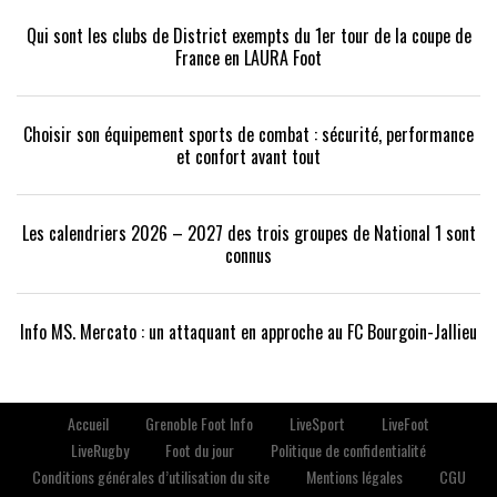
Qui sont les clubs de District exempts du 1er tour de la coupe de
France en LAURA Foot
Choisir son équipement sports de combat : sécurité, performance
et confort avant tout
Les calendriers 2026 – 2027 des trois groupes de National 1 sont
connus
Info MS. Mercato : un attaquant en approche au FC Bourgoin-Jallieu
Accueil
Grenoble Foot Info
LiveSport
LiveFoot
LiveRugby
Foot du jour
Politique de confidentialité
Conditions générales d’utilisation du site
Mentions légales
CGU