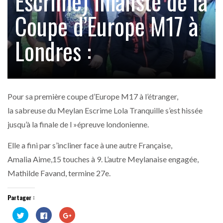
Escrime) finaliste de la
Coupe d’Europe M17 à
Londres :
Pour sa première coupe d’Europe M17 à l’étranger,
la sabreuse du Meylan Escrime Lola Tranquille s’est hissée
jusqu’à la finale de l »épreuve londonienne.
Elle a fini par s’incliner face à une autre Française,
Amalia Aime,15 touches à ­9. L’autre Meylanaise engagée,
Mathilde Favand, termine 27e.
Partager :
Cliquez
Cliquez
Cliquez
pour
pour
pour