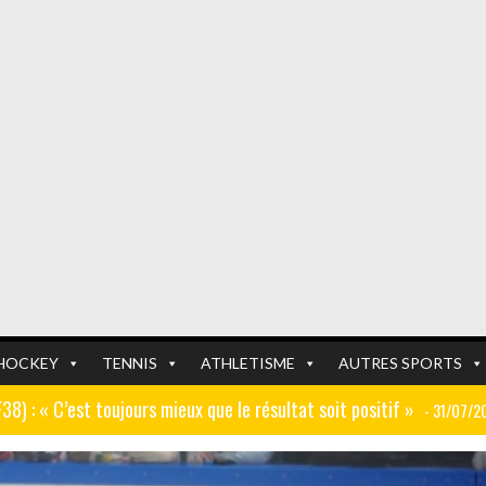
HOCKEY
TENNIS
ATHLETISME
AUTRES SPORTS
GF38) : « C’est toujours mieux que le résultat soit positif »
- 31/07/2
er (ex AJ Auxerre) : « Le travail dans les centres de formation est
FOOTBALL
FOOTBALL