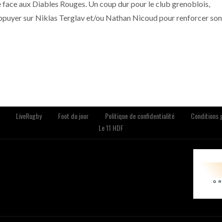
rie face aux Diables Rouges. Un coup dur pour le club grenoblois,
’appuyer sur Niklas Terglav et/ou Nathan Nicoud pour renforcer son
LiveRugby
Foot du jour
Politique de confidentialité
Conditions g
Le 11 HDF