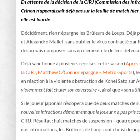
En attente de la décision de la CIRJ (Commission des Infr
Crinon n’apparaissait déjà pas sur la feuille de match hie
elle est lourde.
Décidément, rien n’épargne les Brûleurs de Loups. Déjà 
et Alexandre Mallet, sans oublier le virus contracté par 
désormais composer sans un élément clé de leur défense 
Déjà sanctionné à plusieurs reprises cette saison (
Après 
la CIRJ, Matthew O’Connor épargné – Metro-Sports
), 
en réaction à la violente obstruction de Kohei Sato sur Aur
violemment fait chuter son adversaire
», ainsi que «
son att
Si le joueur japonais n’écopera que de deux matches de s
nouvelles infractions démontrent que le joueur n’a pas pris 
CIRJ. Résultat : huit matches de suspension – quatre pou
nos informations, les Brûleurs de Loups ont choisi de ne 