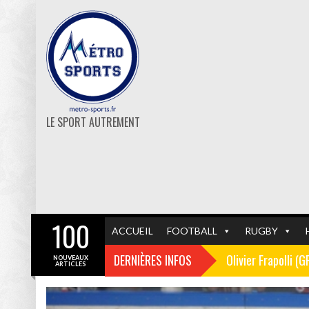
LE SPORT AUTREMENT
100
ACCUEIL
FOOTBALL
RUGBY
DERNIÈRES INFOS
Olivier Frapolli (
NOUVEAUX
ARTICLES
Christophe Pélissi
GF38
FOOTBALL