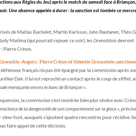
actions aux Règles du Jeu) après le match de samedi face à Briançon,
r soir. Une absence appelée à durer : la sanction est tombée ce mercre
privés de Matias Bachelet, Martin Karlsson, Juho Rautanen, Théo G
Rudy Matima (qui pourrait rejouer ce soir), les Grenoblois devront
: Pierre Crinon.
Grenoble–Angers : Pierre Crinon et Valentin Grossetete sanctionn
le défenseur français n’a pas été épargné par la commission après so
élien Dair. Il lui est reproché un contact après le coup de sifflet, a
itude menaçante envers le banc de Briançon
».
uspension, la commission s’est montrée bien plus sévère avec Crino
conscience de la dangerosité de son comportement sur la glace
», précise
r slew-foot, auxquels s’ajoutent quatre rencontres pour récidive. S
pas faire appel de cette décision.