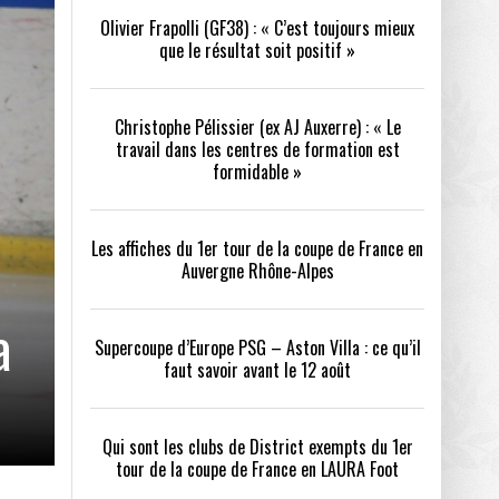
Olivier Frapolli (GF38) : « C’est toujours mieux
que le résultat soit positif »
/2026
oot
- 24/07/2026
Christophe Pélissier (ex AJ Auxerre) : « Le
OPE PSG – ASTON VILLA :
QUI SONT LES CLUBS DE DISTRICT EXEMPTS
CHOISIR 
travail dans les centres de formation est
OIR AVANT LE 12 AOÛT
DU 1ER TOUR DE LA COUPE DE FRANCE EN
COMBAT :
tout
formidable »
- 21/07/2026
LAURA FOOT
CONFORT 
26
Les affiches du 1er tour de la coupe de France en
Auvergne Rhône-Alpes
a
Supercoupe d’Europe PSG – Aston Villa : ce qu’il
faut savoir avant le 12 août
up a tenu toutes ses promesses
- 04/07/2026
Qui sont les clubs de District exempts du 1er
tour de la coupe de France en LAURA Foot