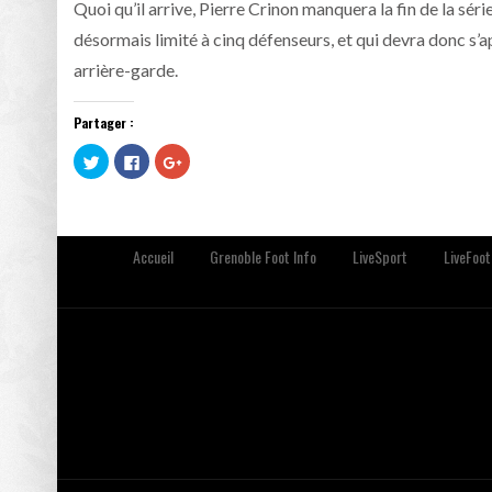
Quoi qu’il arrive, Pierre Crinon manquera la fin de la sé
désormais limité à cinq défenseurs, et qui devra donc s
arrière-garde.
Partager :
Cliquez
Cliquez
Cliquez
pour
pour
pour
partager
partager
partager
sur
sur
sur
Twitter(ouvre
Facebook(ouvre
Google+
dans
dans
(ouvre
une
une
dans
nouvelle
nouvelle
une
Accueil
Grenoble Foot Info
LiveSport
LiveFoot
fenêtre)
fenêtre)
nouvelle
fenêtre)