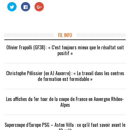
Cliquez
Cliquez
Cliquez
pour
pour
pour
partager
partager
partager
sur
sur
sur
Twitter(ouvre
Facebook(ouvre
Google+
dans
dans
(ouvre
une
une
dans
nouvelle
nouvelle
une
fenêtre)
fenêtre)
nouvelle
FIL INFO
fenêtre)
Olivier Frapolli (GF38) : « C’est toujours mieux que le résultat soit
positif »
Christophe Pélissier (ex AJ Auxerre) : « Le travail dans les centres
de formation est formidable »
Les affiches du 1er tour de la coupe de France en Auvergne Rhône-
Alpes
Supercoupe d’Europe PSG – Aston Villa : ce qu’il faut savoir avant le