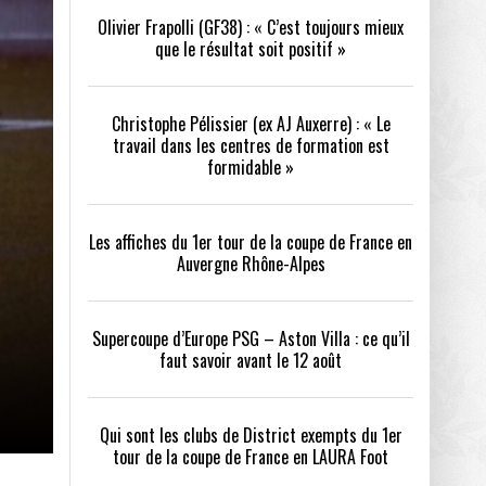
Olivier Frapolli (GF38) : « C’est toujours mieux
que le résultat soit positif »
/2026
oot
- 24/07/2026
Christophe Pélissier (ex AJ Auxerre) : « Le
OPE PSG – ASTON VILLA :
QUI SONT LES CLUBS DE DISTRICT EXEMPTS
CHOISIR 
travail dans les centres de formation est
OIR AVANT LE 12 AOÛT
DU 1ER TOUR DE LA COUPE DE FRANCE EN
COMBAT :
tout
formidable »
- 21/07/2026
LAURA FOOT
CONFORT 
26
Les affiches du 1er tour de la coupe de France en
Auvergne Rhône-Alpes
Supercoupe d’Europe PSG – Aston Villa : ce qu’il
faut savoir avant le 12 août
up a tenu toutes ses promesses
- 04/07/2026
Qui sont les clubs de District exempts du 1er
tour de la coupe de France en LAURA Foot