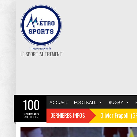
LE SPORT AUTREMENT
100
ACCUEIL
FOOTBALL
RUGBY
DERNIÈRES INFOS
Olivier Frapolli (
NOUVEAUX
ARTICLES
Christophe Pélissi
GF38
FOOTBALL