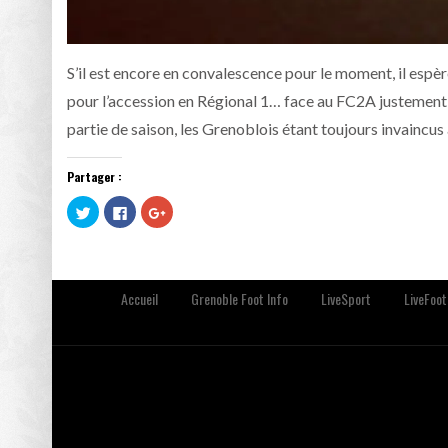
S’il est encore en convalescence pour le moment, il espèr
pour l’accession en Régional 1… face au FC2A justement,
partie de saison, les Grenoblois étant toujours invaincus 
Partager :
Cliquez
Cliquez
Cliquez
pour
pour
pour
partager
partager
partager
sur
sur
sur
Twitter(ouvre
Facebook(ouvre
Google+
dans
dans
(ouvre
une
une
dans
nouvelle
nouvelle
une
Accueil
Grenoble Foot Info
LiveSport
LiveFoot
fenêtre)
fenêtre)
nouvelle
fenêtre)