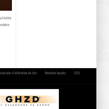
i lutte
emière
énérales d’utilisation du site
Mentions légales
CGU