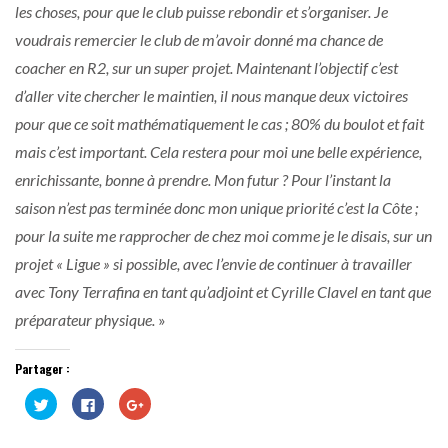
les choses, pour que le club puisse rebondir et s’organiser. Je
voudrais remercier le club de m’avoir donné ma chance de
coacher en R2, sur un super projet. Maintenant l’objectif c’est
d’aller vite chercher le maintien, il nous manque deux victoires
pour que ce soit mathématiquement le cas ; 80% du boulot et fait
mais c’est important. Cela restera pour moi une belle expérience,
enrichissante, bonne à prendre. Mon futur ? Pour l’instant la
saison n’est pas terminée donc mon unique priorité c’est la Côte ;
pour la suite me rapprocher de chez moi comme je le disais, sur un
projet « Ligue » si possible, avec l’envie de continuer à travailler
avec Tony Terrafina en tant qu’adjoint et Cyrille Clavel en tant que
préparateur physique.
»
Partager :
Cliquez
Cliquez
Cliquez
pour
pour
pour
partager
partager
partager
sur
sur
sur