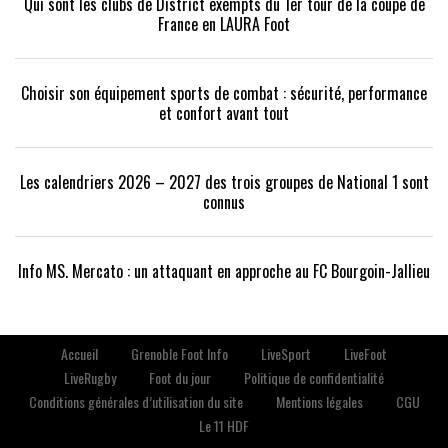
Qui sont les clubs de District exempts du 1er tour de la coupe de
France en LAURA Foot
Choisir son équipement sports de combat : sécurité, performance
et confort avant tout
Les calendriers 2026 – 2027 des trois groupes de National 1 sont
connus
Info MS. Mercato : un attaquant en approche au FC Bourgoin-Jallieu
Accueil
Grenoble Foot Info
LiveSport
LiveFoot
LiveRugby
Foot du jour
Politique de confidentialité
Conditions générales d’utilisation du site
Mentions légales
CGU
Le 11 HDF