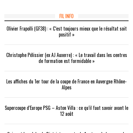
Twitter(ouvre
Facebook(ouvre
Google+
dans
dans
(ouvre
une
une
dans
nouvelle
nouvelle
une
fenêtre)
fenêtre)
nouvelle
FIL INFO
fenêtre)
Olivier Frapolli (GF38) : « C’est toujours mieux que le résultat soit
positif »
Christophe Pélissier (ex AJ Auxerre) : « Le travail dans les centres
de formation est formidable »
Les affiches du 1er tour de la coupe de France en Auvergne Rhône-
Alpes
Supercoupe d’Europe PSG – Aston Villa : ce qu’il faut savoir avant le
12 août