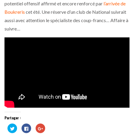
potentiel offensif affirmé et encore renforcé par
l’arrivée de
Boukreris
cet été. Une réserve d’un club de National suivrait
aussi avec attention le spécialiste des coup-francs… Affaire à
suivre…
Partager :
Cliquez
Cliquez
Cliquez
pour
pour
pour