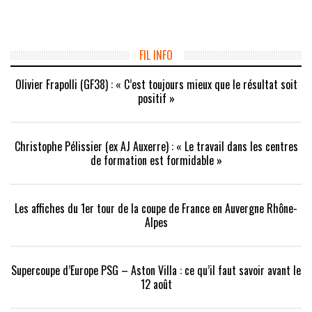
partager
partager
partager
sur
sur
sur
Twitter(ouvre
Facebook(ouvre
Google+
dans
dans
(ouvre
une
une
dans
nouvelle
nouvelle
une
fenêtre)
fenêtre)
nouvelle
FIL INFO
fenêtre)
Olivier Frapolli (GF38) : « C’est toujours mieux que le résultat soit
positif »
Christophe Pélissier (ex AJ Auxerre) : « Le travail dans les centres
de formation est formidable »
Les affiches du 1er tour de la coupe de France en Auvergne Rhône-
Alpes
Supercoupe d’Europe PSG – Aston Villa : ce qu’il faut savoir avant le
12 août