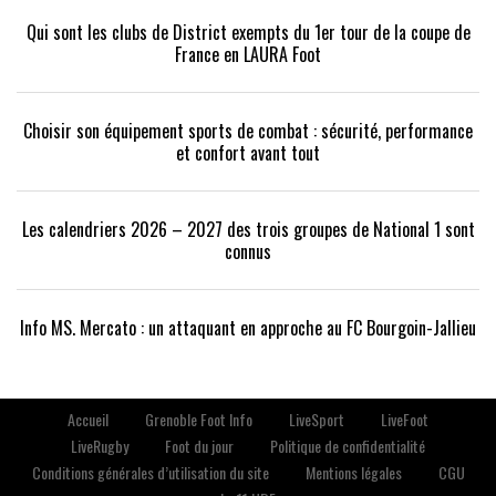
Qui sont les clubs de District exempts du 1er tour de la coupe de
France en LAURA Foot
Choisir son équipement sports de combat : sécurité, performance
et confort avant tout
Les calendriers 2026 – 2027 des trois groupes de National 1 sont
connus
Info MS. Mercato : un attaquant en approche au FC Bourgoin-Jallieu
Accueil
Grenoble Foot Info
LiveSport
LiveFoot
LiveRugby
Foot du jour
Politique de confidentialité
Conditions générales d’utilisation du site
Mentions légales
CGU