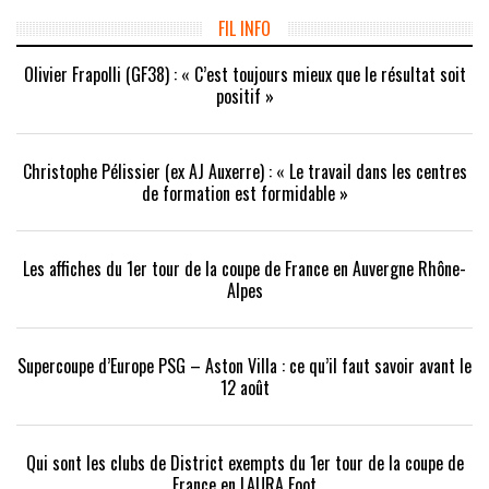
nouvelle
nouvelle
une
fenêtre)
fenêtre)
nouvelle
FIL INFO
fenêtre)
Olivier Frapolli (GF38) : « C’est toujours mieux que le résultat soit
positif »
Christophe Pélissier (ex AJ Auxerre) : « Le travail dans les centres
de formation est formidable »
Les affiches du 1er tour de la coupe de France en Auvergne Rhône-
Alpes
Supercoupe d’Europe PSG – Aston Villa : ce qu’il faut savoir avant le
12 août
Qui sont les clubs de District exempts du 1er tour de la coupe de
France en LAURA Foot