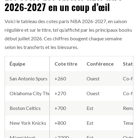
2026-2027 en un coup d’œil
Voici le tableau des cotes paris NBA 2026-2027, en saison
régulière et sur le titre, tel qu’affiché par les principaux books
début juillet 2026. Ces chiffres bougent chaque semaine
selon les transferts et les blessures.
Équipe
Cote titre
Conférence
Statut
San Antonio Spurs
+260
Ouest
Co-fav
Oklahoma City Thunder
+270
Ouest
Co-fav
Boston Celtics
+700
Est
Reman
New York Knicks
+800
Est
Tenant 
Miami Heat
+2200
Est
Outsid