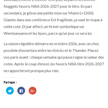
Nuggets favoris NBA 2026-2027 pour le titre. En pari
secondaire, je glisse une petite mise sur Miami (+2200).
Giannis dans une conférence Est fragilisée, ça vaut le risque à
cette cote. Et par affect, un ticket symbolique sur
Wembanyama et les Spurs, parce qu’un jour ce sera lui.
La saison régulière démarre en octobre 2026, avec un choc
possible d’ouverture entre les Knicks et le Thunder. Placez
vos paris avant : chaque semaine qui passe rogne la valeur des
cotes. Après le coup d’envoi, les favoris NBA titre 2026-2027
ne rapporteront presque plus rien.
Partager :
Cliquez
Cliquez
Cliquez
pour
pour
pour
partager
partager
partager
sur
sur
sur
Twitter(ouvre
Facebook(ouvre
Google+
dans
dans
(ouvre
une
une
dans