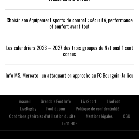
Choisir son équipement sports de combat : sécurité, performance
et confort avant tout
Les calendriers 2026 – 2027 des trois groupes de National 1 sont
connus
Info MS. Mercato : un attaquant en approche au FC Bourgoin-Jallieu
Accueil
Grenoble Foot Info
LiveSport
LiveFoot
LiveRugby
Foot du jour
Politique de confidentialité
Conditions générales d’utilisation du site
Mentions légales
CGU
Le 11 HDF