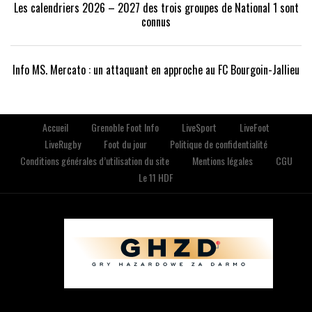
Les calendriers 2026 – 2027 des trois groupes de National 1 sont
connus
Info MS. Mercato : un attaquant en approche au FC Bourgoin-Jallieu
Accueil
Grenoble Foot Info
LiveSport
LiveFoot
LiveRugby
Foot du jour
Politique de confidentialité
Conditions générales d’utilisation du site
Mentions légales
CGU
Le 11 HDF