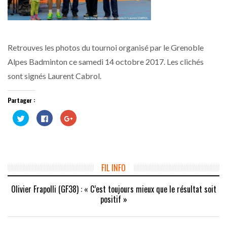
Retrouves les photos du tournoi organisé par le Grenoble
Alpes Badminton ce samedi 14 octobre 2017. Les clichés
sont signés Laurent Cabrol.
Partager :
Cliquez
Cliquez
Cliquez
pour
pour
pour
partager
partager
partager
sur
sur
sur
Twitter(ouvre
Facebook(ouvre
Google+
dans
dans
(ouvre
une
une
dans
nouvelle
nouvelle
une
fenêtre)
fenêtre)
nouvelle
FIL INFO
fenêtre)
Olivier Frapolli (GF38) : « C’est toujours mieux que le résultat soit
positif »