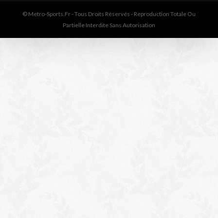
© Metro-Sports.fr - Tous Droits Réservés - Reproduction Totale Ou
Partielle Interdite Sans Autorisation