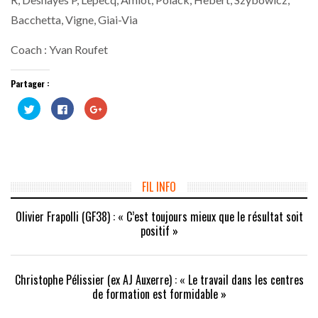
Bacchetta, Vigne, Giai-Via
Coach : Yvan Roufet
Partager :
Cliquez
Cliquez
Cliquez
pour
pour
pour
partager
partager
partager
sur
sur
sur
Twitter(ouvre
Facebook(ouvre
Google+
dans
dans
(ouvre
une
une
dans
nouvelle
nouvelle
une
fenêtre)
fenêtre)
nouvelle
fenêtre)
FIL INFO
Olivier Frapolli (GF38) : « C’est toujours mieux que le résultat soit
positif »
Christophe Pélissier (ex AJ Auxerre) : « Le travail dans les centres
de formation est formidable »