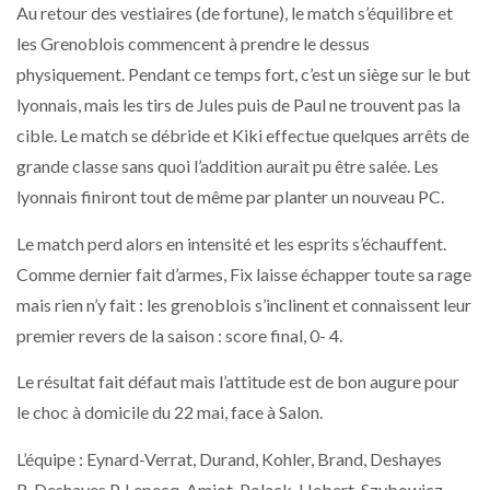
Au retour des vestiaires (de fortune), le match s’équilibre et
les Grenoblois commencent à prendre le dessus
physiquement. Pendant ce temps fort, c’est un siège sur le but
lyonnais, mais les tirs de Jules puis de Paul ne trouvent pas la
cible. Le match se débride et Kiki effectue quelques arrêts de
grande classe sans quoi l’addition aurait pu être salée. Les
lyonnais finiront tout de même par planter un nouveau PC.
Le match perd alors en intensité et les esprits s’échauffent.
Comme dernier fait d’armes, Fix laisse échapper toute sa rage
mais rien n’y fait : les grenoblois s’inclinent et connaissent leur
premier revers de la saison : score final, 0- 4.
Le résultat fait défaut mais l’attitude est de bon augure pour
le choc à domicile du 22 mai, face à Salon.
L’équipe : Eynard-Verrat, Durand, Kohler, Brand, Deshayes
R, Deshayes P, Lepecq, Amiot, Polack, Hebert, Szybowicz,