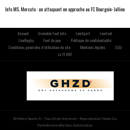
Info MS. Mercato : un attaquant en approche au FC Bourgoin-Jallieu
Accueil
Grenoble Foot Info
LiveSport
LiveFoot
LiveRugby
Foot du jour
Politique de confidentialité
Conditions générales d’utilisation du site
Mentions légales
CGU
Le 11 HDF
© Metro-Sports.fr - Tous Droits Réservés - Reproduction Totale Ou
Partielle Interdite Sans Autorisation