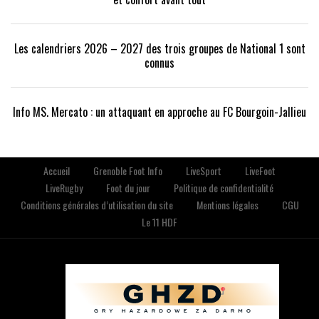
Les calendriers 2026 – 2027 des trois groupes de National 1 sont
connus
Info MS. Mercato : un attaquant en approche au FC Bourgoin-Jallieu
Accueil
Grenoble Foot Info
LiveSport
LiveFoot
LiveRugby
Foot du jour
Politique de confidentialité
Conditions générales d’utilisation du site
Mentions légales
CGU
Le 11 HDF