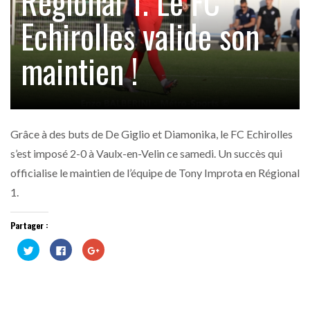
Régional 1. Le FC
Echirolles valide son
maintien !
Grâce à des buts de De Giglio et Diamonika, le FC Echirolles
s’est imposé 2-0 à Vaulx-en-Velin ce samedi. Un succès qui
officialise le maintien de l’équipe de Tony Improta en Régional
1.
Partager :
Cliquez
Cliquez
Cliquez
pour
pour
pour
partager
partager
partager
sur
sur
sur
Twitter(ouvre
Facebook(ouvre
Google+
dans
dans
(ouvre
une
une
dans
nouvelle
nouvelle
une