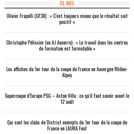
fenêtre)
fenêtre)
nouvelle
FIL INFO
fenêtre)
Olivier Frapolli (GF38) : « C’est toujours mieux que le résultat soit
positif »
Christophe Pélissier (ex AJ Auxerre) : « Le travail dans les centres
de formation est formidable »
Les affiches du 1er tour de la coupe de France en Auvergne Rhône-
Alpes
Supercoupe d’Europe PSG – Aston Villa : ce qu’il faut savoir avant le
12 août
Qui sont les clubs de District exempts du 1er tour de la coupe de
France en LAURA Foot