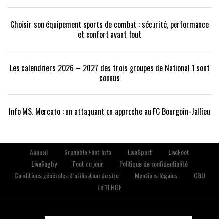
Choisir son équipement sports de combat : sécurité, performance
et confort avant tout
Les calendriers 2026 – 2027 des trois groupes de National 1 sont
connus
Info MS. Mercato : un attaquant en approche au FC Bourgoin-Jallieu
Accueil
Grenoble Foot Info
LiveSport
LiveFoot
LiveRugby
Foot du jour
Politique de confidentialité
Conditions générales d’utilisation du site
Mentions légales
CGU
Le 11 HDF