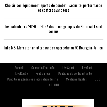
Choisir son équipement sports de combat : sécurité, performance
et confort avant tout
Les calendriers 2026 – 2027 des trois groupes de National 1 sont
connus
Info MS. Mercato : un attaquant en approche au FC Bourgoin-Jallieu
Accueil
Grenoble Foot Info
LiveSport
LiveFoot
LiveRugby
Foot du jour
Politique de confidentialité
Conditions générales d’utilisation du site
Mentions légales
CGU
Le 11 HDF