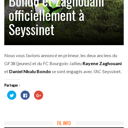
Bondo et Zaghouani
officiellement à
Seyssinet
Nous vous l’avions annoncé en primeur, les deux anciens du
GF38 (jeunes) et du FC Bourgoin-Jallieu
Rayene Zaghouani
et
Daniel Nkulu Bondo
se sont engagés avec l’AC Seyssinet.
Partager :
Cliquez
Cliquez
Cliquez
pour
pour
pour
partager
partager
partager
sur
sur
sur
Twitter(ouvre
Facebook(ouvre
Google+
dans
dans
(ouvre
une
une
dans
nouvelle
nouvelle
une
fenêtre)
fenêtre)
nouvelle
FIL INFO
fenêtre)