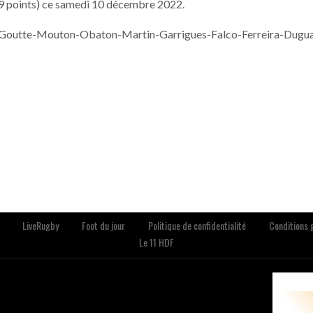
 9 points) ce samedi 10 décembre 2022.
 Goutte-Mouton-Obaton-Martin-Garrigues-Falco-Ferreira-Dugua
LiveRugby
Foot du jour
Politique de confidentialité
Conditions g
Le 11 HDF