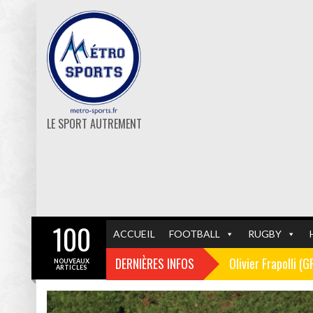
LE SPORT AUTREMENT
100
ACCUEIL
FOOTBALL
RUGBY
DERNIÈRES INFOS
Olivier Frapolli (
NOUVEAUX
ARTICLES
Christophe Pélissi
GF38
FOOTBALL