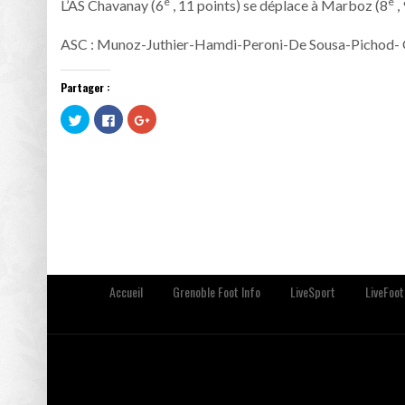
e
e
L’AS Chavanay (6
, 11 points) se déplace à Marboz (8
,
ASC : Munoz-Juthier-Hamdi-Peroni-De Sousa-Pichod-
Partager :
Cliquez
Cliquez
Cliquez
pour
pour
pour
partager
partager
partager
sur
sur
sur
Twitter(ouvre
Facebook(ouvre
Google+
dans
dans
(ouvre
une
une
dans
nouvelle
nouvelle
une
fenêtre)
fenêtre)
nouvelle
fenêtre)
Accueil
Grenoble Foot Info
LiveSport
LiveFoot