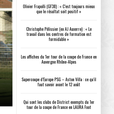
Olivier Frapolli (GF38) : « C’est toujours mieux
que le résultat soit positif »
/2026
oot
- 24/07/2026
Christophe Pélissier (ex AJ Auxerre) : « Le
OPE PSG – ASTON VILLA :
QUI SONT LES CLUBS DE DISTRICT EXEMPTS
CHOISIR 
travail dans les centres de formation est
OIR AVANT LE 12 AOÛT
DU 1ER TOUR DE LA COUPE DE FRANCE EN
COMBAT :
tout
formidable »
- 21/07/2026
LAURA FOOT
CONFORT 
26
Les affiches du 1er tour de la coupe de France en
Auvergne Rhône-Alpes
Supercoupe d’Europe PSG – Aston Villa : ce qu’il
faut savoir avant le 12 août
up a tenu toutes ses promesses
- 04/07/2026
Qui sont les clubs de District exempts du 1er
tour de la coupe de France en LAURA Foot