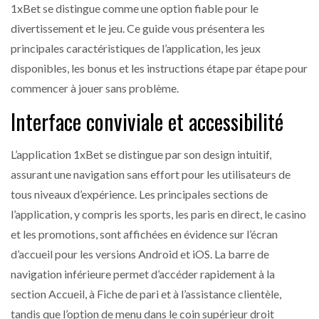
1xBet se distingue comme une option fiable pour le
divertissement et le jeu. Ce guide vous présentera les
principales caractéristiques de l’application, les jeux
disponibles, les bonus et les instructions étape par étape pour
commencer à jouer sans problème.
Interface conviviale et accessibilité
L’application 1xBet se distingue par son design intuitif,
assurant une navigation sans effort pour les utilisateurs de
tous niveaux d’expérience. Les principales sections de
l’application, y compris les sports, les paris en direct, le casino
et les promotions, sont affichées en évidence sur l’écran
d’accueil pour les versions Android et iOS. La barre de
navigation inférieure permet d’accéder rapidement à la
section Accueil, à Fiche de pari et à l’assistance clientèle,
tandis que l’option de menu dans le coin supérieur droit