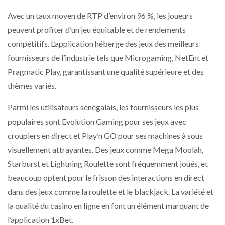
Avec un taux moyen de RTP d’environ 96 %, les joueurs
peuvent profiter d’un jeu équitable et de rendements
compétitifs. L’application héberge des jeux des meilleurs
fournisseurs de l’industrie tels que Microgaming, NetEnt et
Pragmatic Play, garantissant une qualité supérieure et des
thèmes variés.
Parmi les utilisateurs sénégalais, les fournisseurs les plus
populaires sont Evolution Gaming pour ses jeux avec
croupiers en direct et Play’n GO pour ses machines à sous
visuellement attrayantes. Des jeux comme Mega Moolah,
Starburst et Lightning Roulette sont fréquemment joués, et
beaucoup optent pour le frisson des interactions en direct
dans des jeux comme la roulette et le blackjack. La variété et
la qualité du casino en ligne en font un élément marquant de
l’application 1xBet.