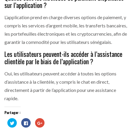
sur l’application ?
L’application prend en charge diverses options de paiement, y
compris les services d’argent mobile, les transferts bancaires,
les portefeuilles électroniques et les cryptocurrencies, afin de
garantir la commodité pour les utilisateurs sénégalais.
Les utilisateurs peuvent-ils accéder à l’assistance
clientèle par le biais de l’application ?
Oui, les utilisateurs peuvent accéder à toutes les options
d’assistance à la clientèle, y compris le chat en direct,
directement à partir de l’application pour une assistance
rapide.
Partager :
Cliquez
Cliquez
Cliquez
pour
pour
pour
partager
partager
partager