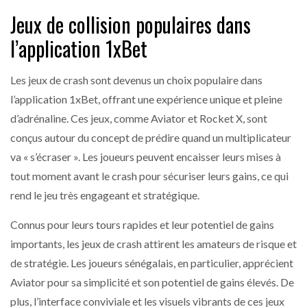
Jeux de collision populaires dans
l’application 1xBet
Les jeux de crash sont devenus un choix populaire dans
l’application 1xBet, offrant une expérience unique et pleine
d’adrénaline. Ces jeux, comme Aviator et Rocket X, sont
conçus autour du concept de prédire quand un multiplicateur
va « s’écraser ». Les joueurs peuvent encaisser leurs mises à
tout moment avant le crash pour sécuriser leurs gains, ce qui
rend le jeu très engageant et stratégique.
Connus pour leurs tours rapides et leur potentiel de gains
importants, les jeux de crash attirent les amateurs de risque et
de stratégie. Les joueurs sénégalais, en particulier, apprécient
Aviator pour sa simplicité et son potentiel de gains élevés. De
plus, l’interface conviviale et les visuels vibrants de ces jeux