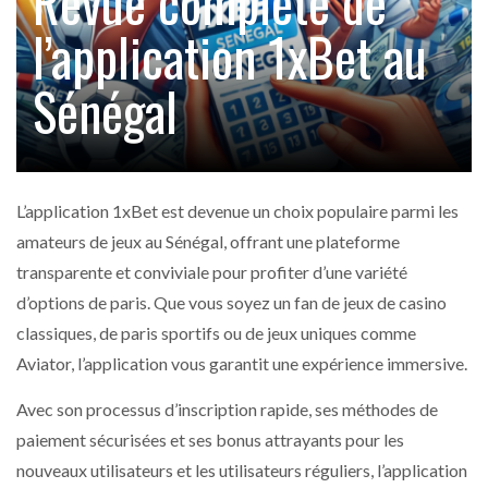
Revue complète de
l’application 1xBet au
Sénégal
L’application 1xBet est devenue un choix populaire parmi les
amateurs de jeux au Sénégal, offrant une plateforme
transparente et conviviale pour profiter d’une variété
d’options de paris. Que vous soyez un fan de jeux de casino
classiques, de paris sportifs ou de jeux uniques comme
Aviator, l’application vous garantit une expérience immersive.
Avec son processus d’inscription rapide, ses méthodes de
paiement sécurisées et ses bonus attrayants pour les
nouveaux utilisateurs et les utilisateurs réguliers, l’application