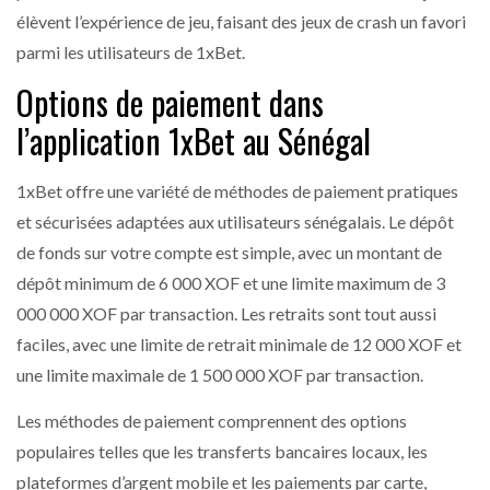
élèvent l’expérience de jeu, faisant des jeux de crash un favori
parmi les utilisateurs de 1xBet.
Options de paiement dans
l’application 1xBet au Sénégal
1xBet offre une variété de méthodes de paiement pratiques
et sécurisées adaptées aux utilisateurs sénégalais. Le dépôt
de fonds sur votre compte est simple, avec un montant de
dépôt minimum de 6 000 XOF et une limite maximum de 3
000 000 XOF par transaction. Les retraits sont tout aussi
faciles, avec une limite de retrait minimale de 12 000 XOF et
une limite maximale de 1 500 000 XOF par transaction.
Les méthodes de paiement comprennent des options
populaires telles que les transferts bancaires locaux, les
plateformes d’argent mobile et les paiements par carte,