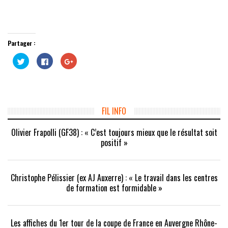
Partager :
Cliquez
Cliquez
Cliquez
pour
pour
pour
partager
partager
partager
sur
sur
sur
Twitter(ouvre
Facebook(ouvre
Google+
dans
dans
(ouvre
une
une
dans
nouvelle
nouvelle
une
fenêtre)
fenêtre)
nouvelle
FIL INFO
fenêtre)
Olivier Frapolli (GF38) : « C’est toujours mieux que le résultat soit
positif »
Christophe Pélissier (ex AJ Auxerre) : « Le travail dans les centres
de formation est formidable »
Les affiches du 1er tour de la coupe de France en Auvergne Rhône-