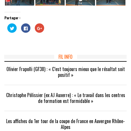
Partager :
Cliquez
Cliquez
Cliquez
pour
pour
pour
partager
partager
partager
sur
sur
sur
Twitter(ouvre
Facebook(ouvre
Google+
dans
dans
(ouvre
une
une
dans
nouvelle
nouvelle
une
fenêtre)
fenêtre)
nouvelle
FIL INFO
fenêtre)
Olivier Frapolli (GF38) : « C’est toujours mieux que le résultat soit
positif »
Christophe Pélissier (ex AJ Auxerre) : « Le travail dans les centres
de formation est formidable »
Les affiches du 1er tour de la coupe de France en Auvergne Rhône-
Alpes