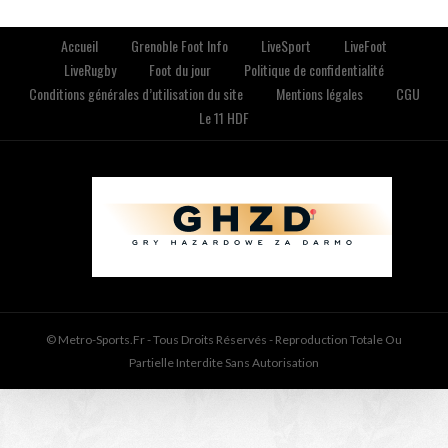
Accueil
Grenoble Foot Info
LiveSport
LiveFoot
LiveRugby
Foot du jour
Politique de confidentialité
Conditions générales d’utilisation du site
Mentions légales
CGU
Le 11 HDF
© Metro-Sports.fr - Tous Droits Réservés - Reproduction Totale Ou
Partielle Interdite Sans Autorisation